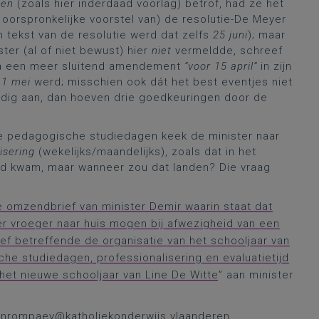
ven
(zoals hier inderdaad voorlag) betrof, had ze het
et oorspronkelijke voorstel van) de resolutie-De Meyer
 tekst van de resolutie werd dat zelfs
25 juni
); maar
ter (al of niet bewust) hier
niet
vermeldde, schreef
a een meer sluitend amendement
“voor 15 april”
in zijn
n
1 mei
werd; misschien ook dát het best eventjes niet
jdig aan, dan hoeven drie goedkeuringen door de
te pedagogische studiedagen keek de minister naar
isering
(wekelijks/maandelijks), zoals dat in het
d kwam, maar wanneer zou dat landen? Die vraag
e omzendbrief van minister Demir waarin staat dat
er vroeger naar huis mogen bij afwezigheid van een
f betreffende de organisatie van het schooljaar van
he studiedagen, professionalisering en evaluatietijd
het nieuwe schooljaar van Line De Witte
” aan minister
vanrompaey@katholiekonderwijs.vlaanderen