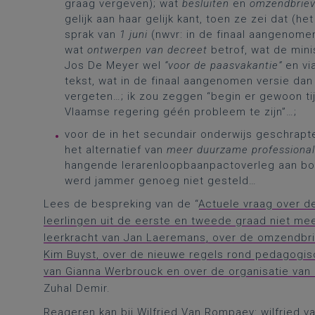
graag vergeven); wat
besluiten
en
omzendbrie
gelijk aan haar gelijk kant, toen ze zei dat (h
sprak van
1 juni
(nwvr: in de finaal aangenomen
wat
ontwerpen van decreet
betrof, wat de minis
Jos De Meyer wel
“voor de paasvakantie”
en vi
tekst, wat in de finaal aangenomen versie da
vergeten…; ik zou zeggen “begin er gewoon ti
Vlaamse regering géén probleem te zijn”…;
voor de in het secundair onderwijs geschrap
het alternatief van
meer duurzame professional
hangende lerarenloopbaanpactoverleg aan bo
werd jammer genoeg niet gesteld…
Lees de bespreking van de “
Actuele vraag over d
leerlingen uit de eerste en tweede graad niet me
leerkracht van Jan Laeremans, over de omzendbrie
Kim Buyst, over de nieuwe regels rond pedagogisc
van Gianna Werbrouck en over de organisatie van 
Zuhal Demir.
Reageren kan bij Wilfried Van Rompaey:
wilfried.