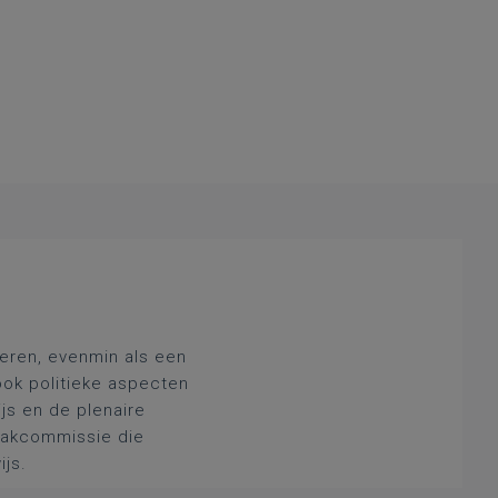
deren, evenmin als een
ook politieke aspecten
js en de plenaire
 vakcommissie die
ijs.