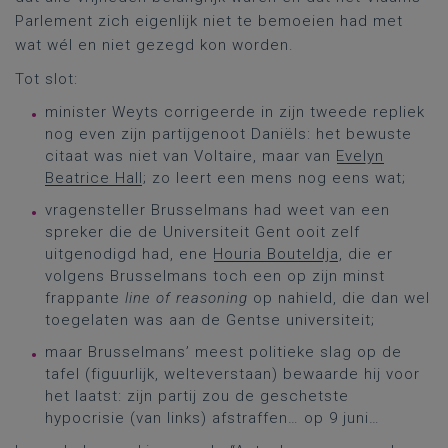
Parlement zich eigenlijk niet te bemoeien had met
wat wél en niet gezegd kon worden.
Tot slot:
minister Weyts corrigeerde in zijn tweede repliek
nog even zijn partijgenoot Daniëls: het bewuste
citaat was niet van Voltaire, maar van
Evelyn
Beatrice Hall
; zo leert een mens nog eens wat;
vragensteller Brusselmans had weet van een
spreker die de Universiteit Gent ooit zelf
uitgenodigd had, ene
Houria Bouteldja
, die er
volgens Brusselmans toch een op zijn minst
frappante
line of reasoning
op nahield, die dan wel
toegelaten was aan de Gentse universiteit;
maar Brusselmans’ meest politieke slag op de
tafel (figuurlijk, welteverstaan) bewaarde hij voor
het laatst: zijn partij zou de geschetste
hypocrisie (van links) afstraffen… op 9 juni…