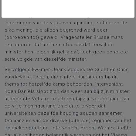
Minister Weyts herhaalde in één minuut zijn antwoord
van toen: hij wilde behoedzaam omgaan met
inperkingen van de vrije meningsuiting en tolereerde
elke mening, die alleen begrensd werd door
(oproepen tot) geweld. Vragensteller Brusselmans
repliceerde dat het hem stoorde dat terwijl de
minister hem eigenlijk gelijk gaf, toch geen concrete
actie
volgde van diezelfde minister.
Vervolgens kwamen Jean-Jacques De Gucht en Onno
Vandewalle tussen, die anders dan anders bij dit
thema tot hetzelfde kamp behoorden. Interveniënt
Koen Daniëls sloot zich dan weer aan bij zijn minister:
hij meende Voltaire te citeren bij zijn verdediging van
de vrije meningsuiting en pleitte ervoor dat
universiteiten dezelfde houding zouden aannemen
ten aanzien van de diverse (uiterste) regionen van het
politieke spectrum. Interveniënt Brecht Warnez stelde
dat alle vrijheden belangrijk waren en dat het Vlaams