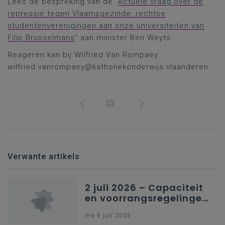
Lees de bespreking van de “
Actuele vraag over de
repressie tegen Vlaamsgezinde, rechtse
studentenverenigingen aan onze universiteiten van
Filip Brusselmans
” aan minister Ben Weyts.
Reageren kan bij Wilfried Van Rompaey:
wilfried.vanrompaey@katholiekonderwijs.vlaanderen
Verwante artikels
2 juli 2026 – Capaciteit
en voorrangsregelingen
in Nederlandstalig
ma 6 juli 2026
secundair onderwijs in