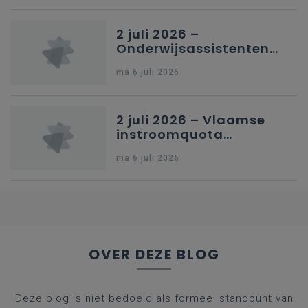
Brussel
2 juli 2026 –
Onderwijsassistenten
en omkadering in
ma 6 juli 2026
kleuteronderwijs
2 juli 2026 – Vlaamse
instroomquota
geneeskunde v.
ma 6 juli 2026
federale RIZIV-
nummers voor
afgestudeerde artsen
OVER DEZE BLOG
Deze blog is niet bedoeld als formeel standpunt van