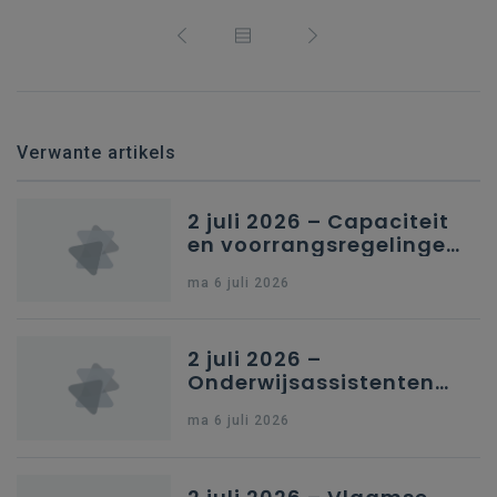
Verwante artikels
2 juli 2026 – Capaciteit
en voorrangsregelingen
in Nederlandstalig
ma 6 juli 2026
secundair onderwijs in
Brussel
2 juli 2026 –
Onderwijsassistenten
en omkadering in
ma 6 juli 2026
kleuteronderwijs