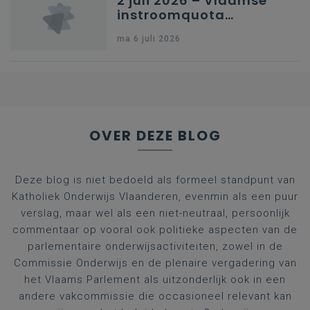
2 juli 2026 – Vlaamse
instroomquota
geneeskunde v.
ma 6 juli 2026
federale RIZIV-
nummers voor
afgestudeerde artsen
OVER DEZE BLOG
Deze blog is niet bedoeld als formeel standpunt van
Katholiek Onderwijs Vlaanderen, evenmin als een puur
verslag, maar wel als een niet-neutraal, persoonlijk
commentaar op vooral ook politieke aspecten van de
parlementaire onderwijsactiviteiten, zowel in de
Commissie Onderwijs en de plenaire vergadering van
het Vlaams Parlement als uitzonderlijk ook in een
andere vakcommissie die occasioneel relevant kan