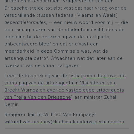
artsen en arbeidsartsen. Vragensteller Van den
Driessche stelde tot slot vast dat haar vraag over de
verschillende (tussen federaal, Vlaams en Waals)
deperditieformules
, — een nieuw woord voor mij —, die
een raming maken van de studentenuitval tijdens de
opleiding bij de berekening van de startquota,
onbeantwoord bleef en dat er alvast een
meerderheid in deze Commissie was, wat de
artsenquota betrof. Afwachten wat dat later aan de
overkant van de straat zal geven.
Lees de bespreking van de “
Vraag om uitleg over de
verhoging van de artsenquota in Vlaanderen van
Brecht Warnez en over de vastgelegde artsenquota
van Freija Van den Driessche
” aan minister Zuhal
Demir.
Reageren kan bij Wilfried Van Rompaey:
wilfried.vanrompaey@katholiekonderwijs.vlaanderen