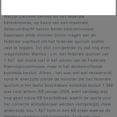
Vlaamse commissie voor de planning van
zorg- en
welzijnsberoepen
, in overleg met collega-minister van
Welzijn Caroline Gennez en het federale
beleidsniveau, op basis van een maximale
dataoverdracht tussen beide beleidsniveaus.
Daarnaast wilde minister Demir vragen aan de
federale overheid om het federale quotum sneller
vast te leggen. Tot slot corrigeerde zij ook nog even
vragensteller Warnez i.v.m. het federale quotum van
1.467: dat stond niet in het advies van de Federale
Planningscommissie, maar in het desbetreffende
koninklijk besluit. Alleen… het was wel wat verwarrend,
vond ik: enerzijds stelde de minister dat het federale
quotum
in het laatst beschikbare koninklijk besluit
1.348
was voor artsen (KB januari 2024, want vandaag was
nog geen nieuw KB beschikbaar waarin de quota voor
het correcte afstudeerjaar werden vastgelegd), maar
anderzijds zou 1.467 toch in een KB staan waarop de
Vlaamse regering zich baseerde. Toch een rare