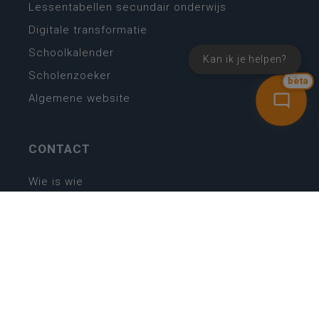
Lessentabellen secundair onderwijs
Digitale transformatie
Schoolkalender
Kan ik je helpen?
Scholenzoeker
bèta
Algemene website
CONTACT
Wie is wie
Locaties
Algemeen contact
Helpdesk
NIEUWSBRIEF