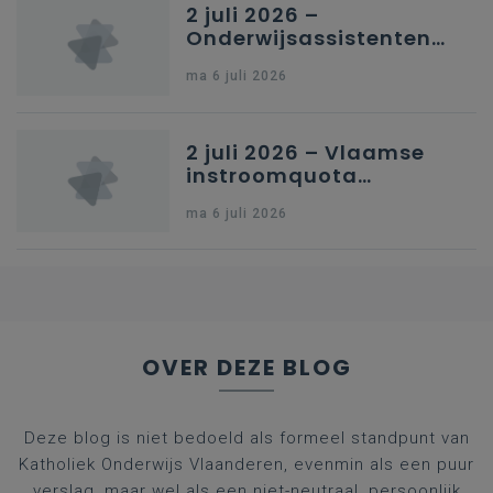
2 juli 2026 –
Onderwijsassistenten
en omkadering in
ma 6 juli 2026
kleuteronderwijs
2 juli 2026 – Vlaamse
instroomquota
geneeskunde v.
ma 6 juli 2026
federale RIZIV-
nummers voor
afgestudeerde artsen
OVER DEZE BLOG
Deze blog is niet bedoeld als formeel standpunt van
Katholiek Onderwijs Vlaanderen, evenmin als een puur
verslag, maar wel als een niet-neutraal, persoonlijk