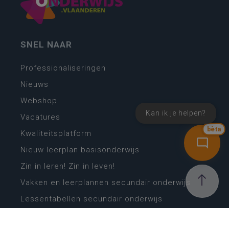
SNEL NAAR
Professionaliseringen
Nieuws
Webshop
Kan ik je helpen?
Vacatures
bèta
Kwaliteitsplatform
Nieuw leerplan basisonderwijs
Zin in leren! Zin in leven!
Vakken en leerplannen secundair onderwijs
Lessentabellen secundair onderwijs
Digitale transformatie