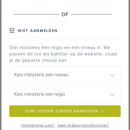
Hoger onderwijs - Heroriëntering studenten
Hoger onderwijs - Mentaal welzijn studenten
Bachelor- naar masteropleiding - Doorstroom
NIET AANMELDEN
Hoger onderwijs - 'Knip' en leerkrediet
Hoger onderwijs - Leerkrediet
Stel minstens één regio en één niveau in. We
passen dit toe als kijkfilter op de website, zodat
Graduaatsopleidingen - Studieduur
je de gepaste inhoud ziet.
Hoger onderwijs - Trajectstartende studenten
ouder dan 25 jaar
Kies minstens een niveau
Hoger onderwijs - Impact vooropleiding op
studieresultaten
Kies minstens een regio
Hoger onderwijs - Schakelprogramma's
Taalrichtingen secundair onderwijs - Nieuw
SURF VERDER ZONDER AANMELDEN
aanbod (2)
Studenten - Studieduur tot behalen diploma naar
International user?
Geen onderwijsprofessional?
achtergrondkenmerk