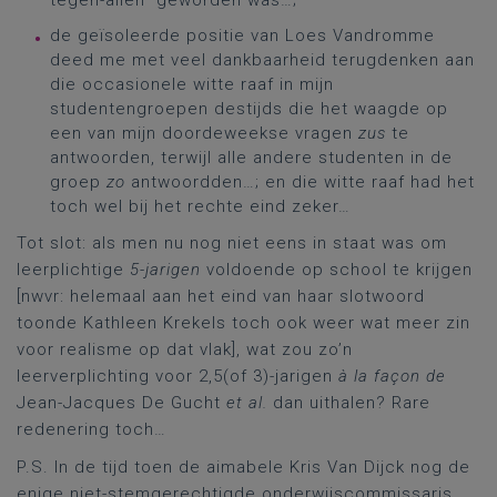
tegen-allen” geworden was…;
de geïsoleerde positie van Loes Vandromme
deed me met veel dankbaarheid terugdenken aan
die occasionele witte raaf in mijn
studentengroepen destijds die het waagde op
een van mijn doordeweekse vragen
zus
te
antwoorden, terwijl alle andere studenten in de
groep
zo
antwoordden…; en die witte raaf had het
toch wel bij het rechte eind zeker…
Tot slot: als men nu nog niet eens in staat was om
leerplichtige
5-jarigen
voldoende op school te krijgen
[nwvr: helemaal aan het eind van haar slotwoord
toonde Kathleen Krekels toch ook weer wat meer zin
voor realisme op dat vlak], wat zou zo’n
leerverplichting voor 2,5(of 3)-jarigen
à la façon
de
Jean-Jacques De Gucht
et al.
dan uithalen? Rare
redenering toch…
P.S. In de tijd toen de aimabele Kris Van Dijck nog de
enige niet-stemgerechtigde onderwijscommissaris