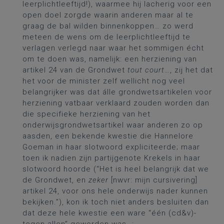
leerplichtleeftijd!), waarmee hij lacherig voor een
open doel zorgde waarin anderen maar al te
graag de bal wilden binnenkoppen… zo werd
meteen de wens om de leerplichtleeftijd te
verlagen verlegd naar waar het sommigen écht
om te doen was, namelijk: een herziening van
artikel 24 van de Grondwet
tout court
…, zij het dat
het voor de minister zelf wellicht nog veel
belangrijker was dat álle grondwetsartikelen voor
herziening vatbaar verklaard zouden worden dan
die specifieke herziening van het
onderwijsgrondwetsartikel waar anderen zo op
aasden, een bekende kwestie die Hannelore
Goeman in haar slotwoord expliciteerde; maar
toen ik nadien zijn partijgenote Krekels in haar
slotwoord hoorde (“Het is heel belangrijk dat we
de Grondwet, en
zeker
[nwvr: mijn cursivering]
artikel 24, voor ons hele onderwijs nader kunnen
bekijken.”), kon ik toch niet anders besluiten dan
dat deze hele kwestie een ware “één (cd&v)-