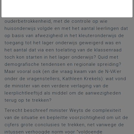
Weyts het wat en waarom van de recente
aanwezigheidscijfers, wat met de stimulering van de
ouderbetrokkenheid, met de controle op wie
huisonderwijs volgde en met het aantal leerlingen dat
op basis van afwezigheid in het kleuteronderwijs de
toegang tot het lager onderwijs geweigerd was en
het aantal dat via een toelating van de klassenraad
toch kon starten in het lager onderwijs? Quid met
demografische tendensen en regionale spreiding?
Maar vooral ook (en die vraag kwam van de N-VA’er
onder de vragenstellers, Kathleen Krekels): wat vond
de minister van een verdere verlaging van de
leerplichtleeftijd als middel om de aanwezigheden
terug op te trekken?
Terecht beschreef minister Weyts de complexiteit
van de situatie en bepleitte voorzichtigheid om uit de
cijfers grote conclusies te trekken, net vanwege de
intussen verhoogde norm voor “voldoende