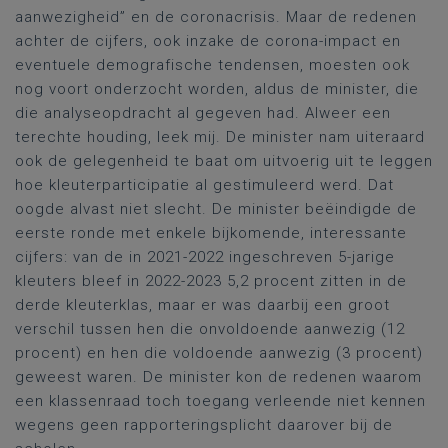
aanwezigheid” en de coronacrisis. Maar de redenen
achter de cijfers, ook inzake de corona-impact en
eventuele demografische tendensen, moesten ook
nog voort onderzocht worden, aldus de minister, die
die analyseopdracht al gegeven had. Alweer een
terechte houding, leek mij. De minister nam uiteraard
ook de gelegenheid te baat om uitvoerig uit te leggen
hoe kleuterparticipatie al gestimuleerd werd. Dat
oogde alvast niet slecht. De minister beëindigde de
eerste ronde met enkele bijkomende, interessante
cijfers: van de in 2021-2022 ingeschreven 5-jarige
kleuters bleef in 2022-2023 5,2 procent zitten in de
derde kleuterklas, maar er was daarbij een groot
verschil tussen hen die onvoldoende aanwezig (12
procent) en hen die voldoende aanwezig (3 procent)
geweest waren. De minister kon de redenen waarom
een klassenraad toch toegang verleende niet kennen
wegens geen rapporteringsplicht daarover bij de