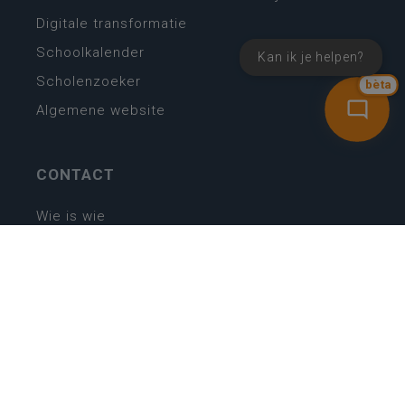
Digitale transformatie
Schoolkalender
Kan ik je helpen?
Scholenzoeker
bèta
Algemene website
CONTACT
Wie is wie
Locaties
Algemeen contact
Helpdesk
NIEUWSBRIEF