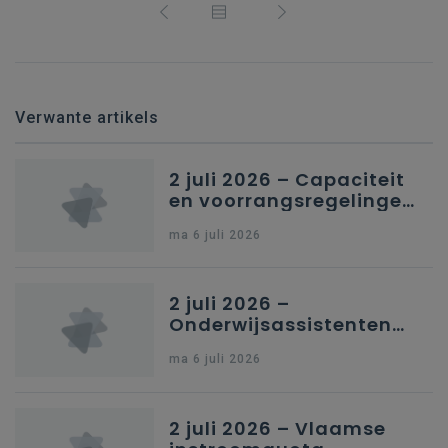
Verwante artikels
2 juli 2026 – Capaciteit
en voorrangsregelingen
in Nederlandstalig
ma 6 juli 2026
secundair onderwijs in
Brussel
2 juli 2026 –
Onderwijsassistenten
en omkadering in
ma 6 juli 2026
kleuteronderwijs
2 juli 2026 – Vlaamse