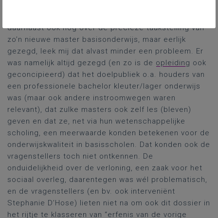
de actuele inschrijvingscijfers op conto schrijven van
de huidige onduidelijkheid over de verloning. Het ging
daarnaast ook nog over de precieze taakstelling van
zo’n nieuwe master basisonderwijs, maar eerlijk
gezegd, leek mij dat alvast minder een probleem. Er
was namelijk altijd gezegd (en zo is de
opleiding
ook
geconcipieerd) dat het doelpubliek o.a. houders van
een professionele bachelor kleuter/lager onderwijs
was (maar ook andere instroomwegen waren
relevant), dat zulke masters ook zelf les (bleven)
geven en dat ze, net via hun wetenschappelijke
scholing, een meerwaarde konden betekenen voor de
onderwijskwaliteit in basisscholen. Dat konden ook de
vragenstellers toch niet ontkennen. De
onduidelijkheid over de verloning, een zaak voor het
sociaal overleg, daarentegen was wél problematisch,
en de vragenstellers (en bv. ook interveniënt
Stephanie D’Hose) lieten niet na om ook dit dossier in
het rijtje te klasseren van “erfenis van de vorige