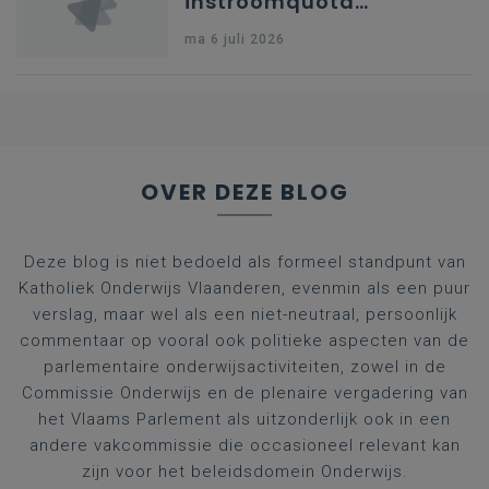
instroomquota
geneeskunde v.
ma 6 juli 2026
federale RIZIV-
nummers voor
afgestudeerde artsen
OVER DEZE BLOG
Deze blog is niet bedoeld als formeel standpunt van
Katholiek Onderwijs Vlaanderen, evenmin als een puur
verslag, maar wel als een niet-neutraal, persoonlijk
commentaar op vooral ook politieke aspecten van de
parlementaire onderwijsactiviteiten, zowel in de
Commissie Onderwijs en de plenaire vergadering van
het Vlaams Parlement als uitzonderlijk ook in een
andere vakcommissie die occasioneel relevant kan
zijn voor het beleidsdomein Onderwijs.