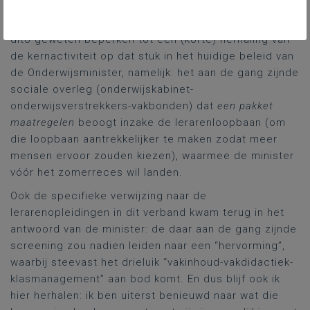
interventies (zeven interveniënten!) bleek. Ik kan deze
reflectie hier dan ook met een heel gerust hart en
dito geweten beperken tot een (korte) herhaling van
de kernactiviteit op dat stuk in het huidige beleid van
de Onderwijsminister, namelijk: het aan de gang zijnde
sociale overleg (onderwijskabinet-
onderwijsverstrekkers-vakbonden) dat
een pakket
maatregelen
beoogt inzake de lerarenloopbaan (om
die loopbaan aantrekkelijker te maken zodat meer
mensen ervoor zouden kiezen), waarmee de minister
vóór het zomerreces wil landen.
Ook de specifieke verwijzing naar de
lerarenopleidingen in dit verband kwam terug in het
antwoord van de minister: de daar aan de gang zijnde
screening zou nadien leiden naar een “hervorming”,
waarbij steevast het drieluik “vakinhoud-vakdidactiek-
klasmanagement” aan bod komt. En dus blijf ook ik
hier herhalen: ik ben uiterst benieuwd naar wat die