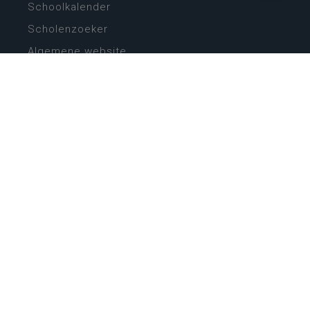
Schoolkalender
Scholenzoeker
Algemene website
CONTACT
Wie is wie
Locaties
Algemeen contact
Helpdesk
NIEUWSBRIEF
SCHRIJF IN