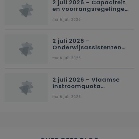
2 juli 2026 – Capaciteit
en voorrangsregelingen
in Nederlandstalig
ma 6 juli 2026
secundair onderwijs in
Brussel
2 juli 2026 –
Onderwijsassistenten
en omkadering in
ma 6 juli 2026
kleuteronderwijs
2 juli 2026 – Vlaamse
instroomquota
geneeskunde v.
ma 6 juli 2026
federale RIZIV-
nummers voor
afgestudeerde artsen