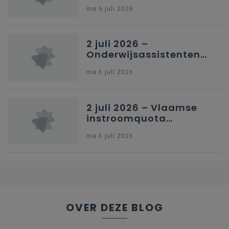
in Nederlandstalig
ma 6 juli 2026
secundair onderwijs in
Brussel
2 juli 2026 –
Onderwijsassistenten
en omkadering in
ma 6 juli 2026
kleuteronderwijs
2 juli 2026 – Vlaamse
instroomquota
geneeskunde v.
ma 6 juli 2026
federale RIZIV-
nummers voor
afgestudeerde artsen
OVER DEZE BLOG