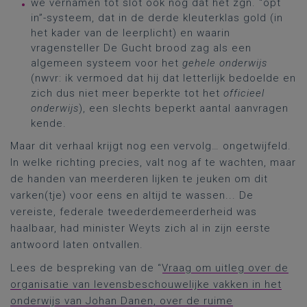
we vernamen tot slot ook nog dat het zgn. “opt
in”-systeem, dat in de derde kleuterklas gold (in
het kader van de leerplicht) en waarin
vragensteller De Gucht brood zag als een
algemeen systeem voor het
gehele onderwijs
(nwvr: ik vermoed dat hij dat letterlijk bedoelde en
zich dus niet meer beperkte tot het
officieel
onderwijs
), een slechts beperkt aantal aanvragen
kende.
Maar dit verhaal krijgt nog een vervolg… ongetwijfeld.
In welke richting precies, valt nog af te wachten, maar
de handen van meerderen lijken te jeuken om dit
varken(tje) voor eens en altijd te wassen... De
vereiste, federale tweederdemeerderheid was
haalbaar, had minister Weyts zich al in zijn eerste
antwoord laten ontvallen.
Lees de bespreking van de “
Vraag om uitleg over de
organisatie van levensbeschouwelijke vakken in het
onderwijs van Johan Danen, over de ruime