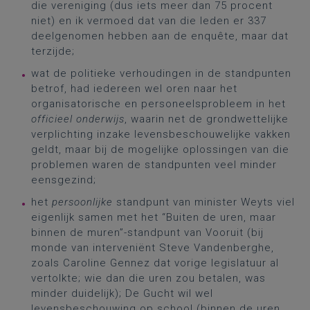
die vereniging (dus iets meer dan 75 procent
niet) en ik vermoed dat van die leden er 337
deelgenomen hebben aan de enquête, maar dat
terzijde;
wat de politieke verhoudingen in de standpunten
betrof, had iedereen wel oren naar het
organisatorische en personeelsprobleem in het
officieel onderwijs
, waarin net de grondwettelijke
verplichting inzake levensbeschouwelijke vakken
geldt, maar bij de mogelijke oplossingen van die
problemen waren de standpunten veel minder
eensgezind;
het
persoonlijke
standpunt van minister Weyts viel
eigenlijk samen met het “Buiten de uren, maar
binnen de muren”-standpunt van Vooruit (bij
monde van interveniënt Steve Vandenberghe,
zoals Caroline Gennez dat vorige legislatuur al
vertolkte; wie dan die uren zou betalen, was
minder duidelijk); De Gucht wil wel
levensbeschouwing op school (binnen de uren,