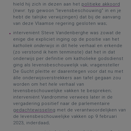
hield hij zich in dezen aan het
politieke akkoord
(nwvr: typ gewoon “levensbeschouwing” in en je
hebt de talrijke verwijzingen) dat bij de aanvang
van deze Vlaamse regering gesloten was;
interveniënt Steve Vandenberghe was zowat de
enige die expliciet inging op de positie van het
katholiek onderwijs
in dit hele verhaal en erkende
(zo verstond ik hem tenminste) dat het in dat
onderwijs per definitie om katholieke godsdienst
ging als levensbeschouwelijk vak; vragensteller
De Gucht pleitte er daarentegen voor dat nu met
álle onderwijsverstrekkers aan tafel gegaan zou
worden om het
hele
verhaal van
levensbeschouwelijke vakken te bespreken;
interveniënt Vandromme verwees later in de
vergadering positief naar de parlementaire
gedachtewisseling
met de verantwoordelijken van
de levensbeschouwelijke vakken op 9 februari
2023, inderdaad;