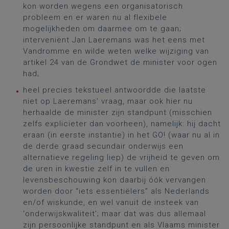
kon worden wegens een organisatorisch
probleem en er waren nu al flexibele
mogelijkheden om daarmee om te gaan;
interveniënt Jan Laeremans was het eens met
Vandromme en wilde weten welke wijziging van
artikel 24 van de Grondwet de minister voor ogen
had;
heel precies tekstueel antwoordde die laatste
niet op Laeremans’ vraag, maar ook hier nu
herhaalde de minister zijn standpunt (misschien
zelfs explicieter dan voorheen), namelijk: hij dacht
eraan (in eerste instantie) in het GO! (waar nu al in
de derde graad secundair onderwijs een
alternatieve regeling liep) de vrijheid te geven om
de uren in kwestie zelf in te vullen en
levensbeschouwing kon daarbij óók vervangen
worden door “iets essentiëlers” als Nederlands
en/of wiskunde, en wel vanuit de insteek van
‘onderwijskwaliteit’; maar dat was dus allemaal
zijn persoonlijke standpunt en als Vlaams minister