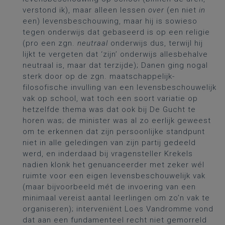
verstond ik), maar alleen lessen
over
(en niet
in
een) levensbeschouwing, maar hij is sowieso
tegen onderwijs dat gebaseerd is op een religie
(pro een zgn.
neutraal
onderwijs dus, terwijl hij
lijkt te vergeten dat ‘zijn’ onderwijs allesbehalve
neutraal is, maar dat terzijde); Danen ging nogal
sterk door op de zgn. maatschappelijk-
filosofische invulling van een levensbeschouwelijk
vak op school, wat toch een soort variatie op
hetzelfde thema was dat ook bij De Gucht te
horen was; de minister was al zo eerlijk geweest
om te erkennen dat zijn persoonlijke standpunt
niet in alle geledingen van zijn partij gedeeld
werd, en inderdaad bij vragensteller Krekels
nadien klonk het genuanceerder met zeker wél
ruimte voor een eigen levensbeschouwelijk vak
(maar bijvoorbeeld mét de invoering van een
minimaal vereist aantal leerlingen om zo’n vak te
organiseren); interveniënt Loes Vandromme vond
dat aan een fundamenteel recht niet gemorreld