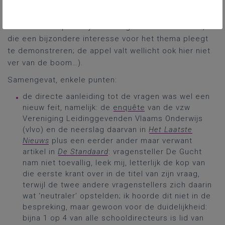
archief leverde voor deze legislatuur
deze
precedenten
op (vandaar ook vermoedelijk de
hoeveelheid spreektijd van vragensteller De Gucht,
die een bijzondere interesse voor het thema pleegt
te demonstreren; de appel valt wellicht ook hier niet
ver van de boom…).
Samengevat, enkele punten:
de directe aanleiding tot de vragen was wel een
nieuw feit, namelijk: de
enquête
van de vzw
Vereniging Leidinggevenden Vlaams Onderwijs
(vlvo) en de neerslag daarvan in
Het Laatste
Nieuws
plus een eerder ander maar verwant
artikel in
De Standaard
: vragensteller De Gucht
nam niet toevallig, leek mij, letterlijk de kop van
die eerste krant over in de titel van zijn vraag,
terwijl de twee andere vragenstellers zich daarin
wat ‘neutraler’ opstelden; ik hoorde dit niet in de
bespreking, maar gewoon voor de duidelijkheid:
bijna 1 op 4 van alle schooldirecteurs is lid van