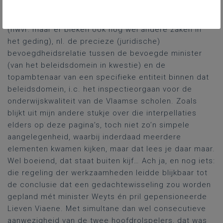
opvolging te geven aan die interpellaties, die au fond
inderdaad draaiden rond een principiële kwestie
(nwvr: maar er bleken ook nog wel andere zaken in
het geding), nl. de precieze (juridische)
bevoegdheidsrelatie tussen de bevoegde minister
(van het beleidsdomein in kwestie) en de
topambtenaar van een specifieke entiteit binnen dat
beleidsdomein, i.c. het inspectieorgaan voor de
onderwijskwaliteit van de Vlaamse scholen. Zoals
blijkt uit mijn andere stukje over die interpellaties
elders op deze pagina’s, toch niet zo’n simpele
aangelegenheid, waarbij inderdaad meerdere
elementen kwamen kijken, maar dat lees je daar maar.
Wel boeiend, dat staat buiten kijf… Ach ja, en nog iets:
die regeling der werkzaamheden leidde blijkbaar tot
de conclusie dat een gedachtewisseling zou worden
gepland mét minister Weyts én pril gepensioneerde
Lieven Viaene. Met simultane dan wel consecutieve
aanwezigheid van de twee hoofdrolspelers, dat was