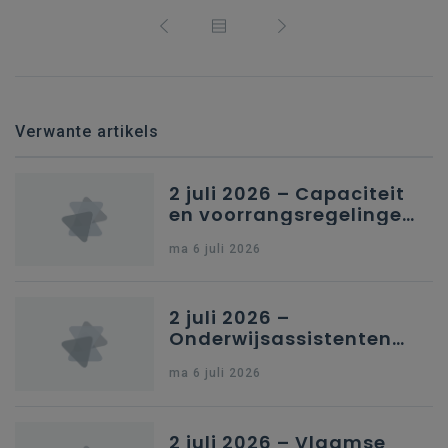
Verwante artikels
2 juli 2026 – Capaciteit
en voorrangsregelingen
in Nederlandstalig
ma 6 juli 2026
secundair onderwijs in
Brussel
2 juli 2026 –
Onderwijsassistenten
en omkadering in
ma 6 juli 2026
kleuteronderwijs
2 juli 2026 – Vlaamse