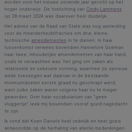
worden voor het nieuwe zevende jaar gericht op het
hoger onderwijs. De toelichting van
Cindy Lammens
op 28 maart 2024 was daarover heel duidelijk.
Het advies van de Raad van State was nog aanleiding
voor de meerderheidsfracties om drie, kleine,
technische
amendementen
in te dienen. In haar
tussenkomst verwees bovendien Hannelore Goeman
naar twee, inhoudelijke amendementen van haar hand,
zoals te verwachten was: het ging om zaken als
relationele en seksuele vorming, waarmee ze opnieuw
wilde toevoegen wat daarvan in de bestaande
minimumdoelen eerste graad nu geschrapt werd,
want zulke zaken waren volgens haar nu te mager
geworden. Over haar vocabularium van “geen
vluggertje” leek mij bovendien vooraf goed nagedacht
te zijn.
Ik vond dat Koen Daniëls heel redelijk en heel goed
antwoordde op de herhaling van allerlei bedenkingen