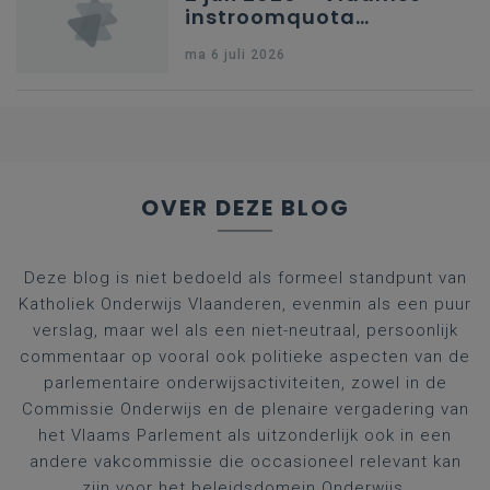
instroomquota
geneeskunde v.
ma 6 juli 2026
federale RIZIV-
nummers voor
afgestudeerde artsen
OVER DEZE BLOG
Deze blog is niet bedoeld als formeel standpunt van
Katholiek Onderwijs Vlaanderen, evenmin als een puur
verslag, maar wel als een niet-neutraal, persoonlijk
commentaar op vooral ook politieke aspecten van de
parlementaire onderwijsactiviteiten, zowel in de
Commissie Onderwijs en de plenaire vergadering van
het Vlaams Parlement als uitzonderlijk ook in een
andere vakcommissie die occasioneel relevant kan
zijn voor het beleidsdomein Onderwijs.