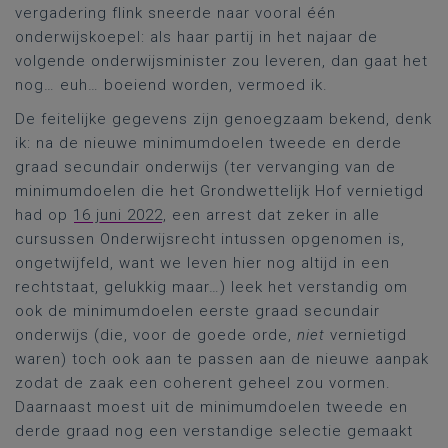
vergadering flink sneerde naar vooral één
onderwijskoepel: als haar partij in het najaar de
volgende onderwijsminister zou leveren, dan gaat het
nog… euh… boeiend worden, vermoed ik.
De feitelijke gegevens zijn genoegzaam bekend, denk
ik: na de nieuwe minimumdoelen tweede en derde
graad secundair onderwijs (ter vervanging van de
minimumdoelen die het Grondwettelijk Hof vernietigd
had op
16 juni 2022
, een arrest dat zeker in alle
cursussen Onderwijsrecht intussen opgenomen is,
ongetwijfeld, want we leven hier nog altijd in een
rechtstaat, gelukkig maar…) leek het verstandig om
ook de minimumdoelen eerste graad secundair
onderwijs (die, voor de goede orde,
niet
vernietigd
waren) toch ook aan te passen aan de nieuwe aanpak
zodat de zaak een coherent geheel zou vormen.
Daarnaast moest uit de minimumdoelen tweede en
derde graad nog een verstandige selectie gemaakt