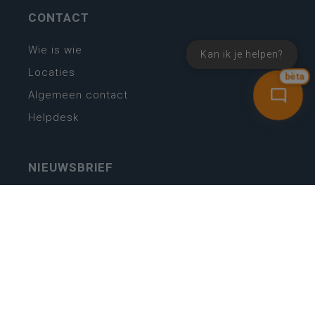
CONTACT
Wie is wie
Kan ik je helpen?
Locaties
bèta
Algemeen contact
Helpdesk
NIEUWSBRIEF
SCHRIJF IN
MIJN.
Beheer
Kijkfilter