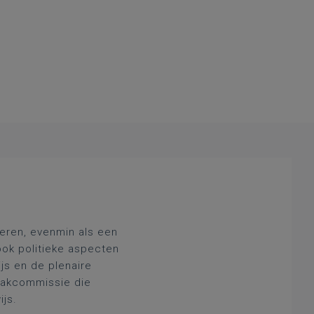
deren, evenmin als een
ook politieke aspecten
js en de plenaire
 vakcommissie die
ijs.