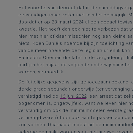
Het
voorstel van decreet
dat in de namiddagverga
eenvoudiger, maar zeker niet minder belangrijk. Mi
doordat er op 28 maart 2024 al een
gedachtewiss
kwestie. Het hoeft dan ook niet te verbazen dat w
hier, met hier of daar misschien nog een kleine a
niets. Koen Daniëls noemde bij zijn toelichting v
van de meer boeiende deze legislatuur en ik kon
Hannelore Goeman die later in de vergadering flin
partij in het najaar de volgende onderwijsministe
worden, vermoed ik.
De feitelijke gegevens zijn genoegzaam bekend,
derde graad secundair onderwijs (ter vervanging
vernietigd had op
16 juni 2022
, een arrest dat zek
opgenomen is, ongetwijfeld, want we leven hier nog
verstandig om ook de minimumdoelen eerste graa
vernietigd waren) toch ook aan te passen aan de
zou vormen. Daarnaast moest uit de minimumdoe
selectie gemaakt worden voor het nieuwe zevende 