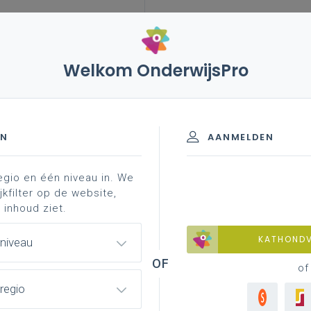
Welkom OnderwijsPro
EN
AANMELDEN
egio en één niveau in. We
n decreet over de
jkfilter op de website,
 inhoud ziet.
ste graad van het secundair
KATHOND
 niveau
rjaar gericht op het hoger
of
 verwante maatregelen: heel
regio