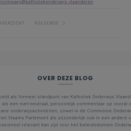
vanrompaey@katholiekonderwijs.vlaanderen
.
OVERZICHT
VOLGENDE
OVER DEZE BLOG
oeld als formeel standpunt van Katholiek Onderwijs Vlaan
l als een niet-neutraal, persoonlijk commentaar op vooral 
aire onderwijsactiviteiten, zowel in de Commissie Onderwi
het Vlaams Parlement als uitzonderlijk ook in een andere
asioneel relevant kan zijn voor het beleidsdomein Onderw