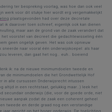
dering ter bespreking voorlag, was hoe dan ook veel
jn werk voor dit stukje hier wordt erg vergemakkelijkt
eling
plaatsgevonden had over deze decretale
at ik daarover toen schreef, eigenlijk ook kan dienen
anvulling, maar aan de grond van de zaak verandert dat
an het voorstel van decreet die gedachtewisseling één
 hem geen ongelijk geven. Het was ook opnieuw
k sneerde naar vooral één onderwijskoepel: als haar
r zou leveren, dan gaat het nog… euh… boeiend
 denk ik: na de nieuwe minimumdoelen tweede en
 van de minimumdoelen die het Grondwettelijk Hof
er in alle cursussen Onderwijsrecht intussen
 altijd in een rechtstaat, gelukkig maar…) leek het
d secundair onderwijs (die, voor de goede orde,
niet
 nieuwe aanpak zodat de zaak een coherent geheel
len tweede en derde graad nog een verstandige
jaar gericht op het hoger onderwijs. De toelichting