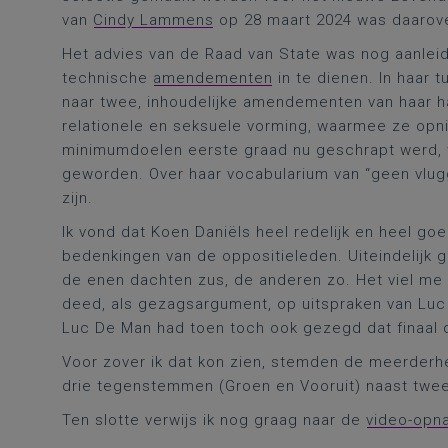
van
Cindy Lammens
op 28 maart 2024 was daarover
Het advies van de Raad van State was nog aanleid
technische
amendementen
in te dienen. In haa
naar twee, inhoudelijke amendementen van haar h
relationele en seksuele vorming, waarmee ze opn
minimumdoelen eerste graad nu geschrapt werd, 
geworden. Over haar vocabularium van “geen vlug
zijn.
Ik vond dat Koen Daniëls heel redelijk en heel go
bedenkingen van de oppositieleden. Uiteindelijk gi
de enen dachten zus, de anderen zo. Het viel m
deed, als gezagsargument, op uitspraken van Luc
Luc De Man had toen toch ook gezegd dat finaal
Voor zover ik dat kon zien, stemden de meerderhe
drie tegenstemmen (Groen en Vooruit) naast twee
Ten slotte verwijs ik nog graag naar de
video-opn