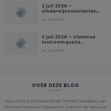
2 juli 2026 –
Onderwijsassistenten
en omkadering in
ma 6 juli 2026
kleuteronderwijs
2 juli 2026 – Vlaamse
instroomquota
geneeskunde v.
ma 6 juli 2026
federale RIZIV-
nummers voor
afgestudeerde artsen
OVER DEZE BLOG
Deze blog is niet bedoeld als formeel standpunt van
Katholiek Onderwijs Vlaanderen, evenmin als een puur