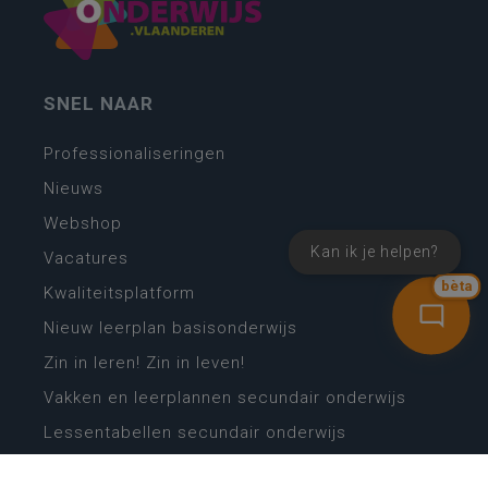
SNEL NAAR
Professionaliseringen
Nieuws
Webshop
Kan ik je helpen?
Vacatures
bèta
Kwaliteitsplatform
Nieuw leerplan basisonderwijs
Zin in leren! Zin in leven!
Vakken en leerplannen secundair onderwijs
Lessentabellen secundair onderwijs
Digitale transformatie