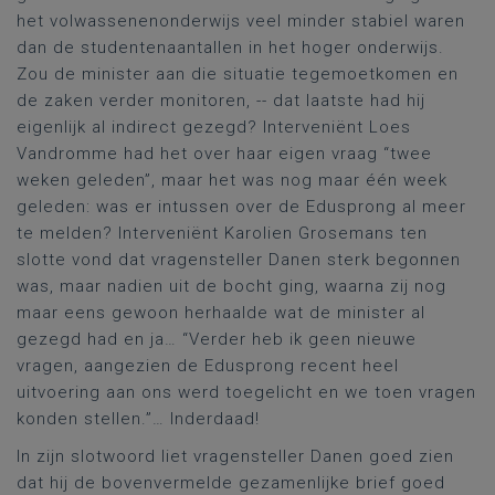
het volwassenenonderwijs veel minder stabiel waren
dan de studentenaantallen in het hoger onderwijs.
Zou de minister aan die situatie tegemoetkomen en
de zaken verder monitoren, -- dat laatste had hij
eigenlijk al indirect gezegd? Interveniënt Loes
Vandromme had het over haar eigen vraag “twee
weken geleden”, maar het was nog maar één week
geleden: was er intussen over de Edusprong al meer
te melden? Interveniënt Karolien Grosemans ten
slotte vond dat vragensteller Danen sterk begonnen
was, maar nadien uit de bocht ging, waarna zij nog
maar eens gewoon herhaalde wat de minister al
gezegd had en ja… “Verder heb ik geen nieuwe
vragen, aangezien de Edusprong recent heel
uitvoering aan ons werd toegelicht en we toen vragen
konden stellen.”… Inderdaad!
In zijn slotwoord liet vragensteller Danen goed zien
dat hij de bovenvermelde gezamenlijke brief goed