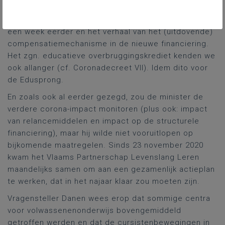
de i over wat precies de oorzaken waren in dit
verband. De minister verwees naar zijn antwoord van
een week eerder en het verhaal van het (uitdovende)
compensatiemechanisme in de nieuwe financiering.
Het zgn. educatieve overbruggingskrediet kenden we
ook allanger (cf. Coronadecreet VII). Idem dito voor
de Edusprong.
En zoals ook al eerder gezegd, zou de minister de
verdere corona-impact monitoren (plus ook: impact
van relancemiddelen en impact op de structurele
financiering), maar hij wilde niet vooruitlopen op
bijkomende maatregelen. Sinds 23 november 2020
kwam het Vlaams Partnerschap Levenslang Leren
maandelijks samen om aan een gezamenlijk actieplan
te werken, dat in het najaar klaar zou moeten zijn.
Vragensteller Danen wees erop dat sommige centra
voor volwassenenonderwijs bovengemiddeld
getroffen werden en dat de cursistenbewegingen in