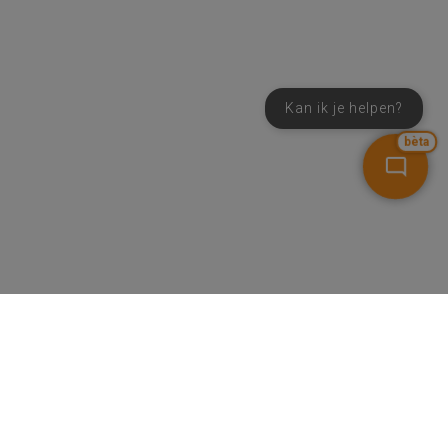
Kan ik je helpen?
bèta
SNEL NAAR
CONTACT
NIEUWSBRIEF