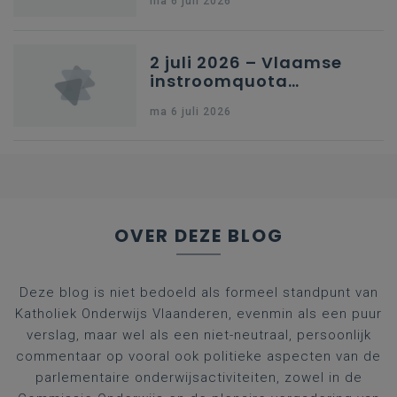
ma 6 juli 2026
kleuteronderwijs
2 juli 2026 – Vlaamse
instroomquota
geneeskunde v.
ma 6 juli 2026
federale RIZIV-
nummers voor
afgestudeerde artsen
OVER DEZE BLOG
Deze blog is niet bedoeld als formeel standpunt van
Katholiek Onderwijs Vlaanderen, evenmin als een puur
verslag, maar wel als een niet-neutraal, persoonlijk
commentaar op vooral ook politieke aspecten van de
parlementaire onderwijsactiviteiten, zowel in de