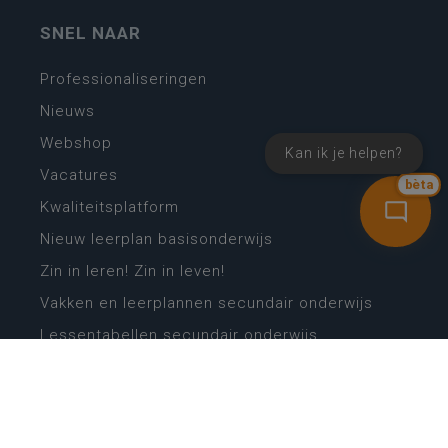
SNEL NAAR
Professionaliseringen
Nieuws
Webshop
Kan ik je helpen?
Vacatures
bèta
Kwaliteitsplatform
Nieuw leerplan basisonderwijs
Zin in leren! Zin in leven!
Vakken en leerplannen secundair onderwijs
Lessentabellen secundair onderwijs
Digitale transformatie
Schoolkalender
Scholenzoeker