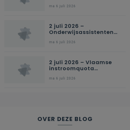
in Nederlandstalig
ma 6 juli 2026
secundair onderwijs in
Brussel
2 juli 2026 –
Onderwijsassistenten
en omkadering in
ma 6 juli 2026
kleuteronderwijs
2 juli 2026 – Vlaamse
instroomquota
geneeskunde v.
ma 6 juli 2026
federale RIZIV-
nummers voor
afgestudeerde artsen
OVER DEZE BLOG