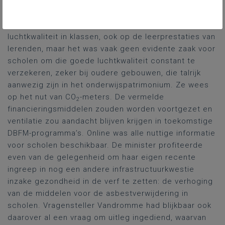
vermelde financiële middelen aangehouden worden?
Minister Demir bevestigde het belang van een goede
luchtkwaliteit in klassen, ook op de leerprestaties van
lerenden, maar het was vaak geen evidente zaak voor
scholen om die goede luchtkwaliteit constant te
verzekeren, zeker bij oudere gebouwen, die talrijk
aanwezig zijn in het onderwijspatrimonium. Ze wees
op het nut van CO
-meters. De vermelde
2
financieringsmiddelen zouden worden voortgezet en
ventilatie zou aandacht blijven krijgen in toekomstige
DBFM-programma’s. Online was alle nuttige informatie
voor scholen beschikbaar. De minister profiteerde
even van de gelegenheid om haar eigen recente
ingreep in nog een andere infrastructuurkwestie
inzake gezondheid in de verf te zetten: de verhoging
van de middelen voor de asbestverwijdering in
scholen. Vragensteller Vandromme had blijkbaar ook
daarover al een vraag om uitleg ingediend, waarvan