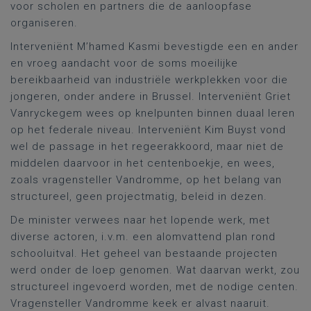
voor scholen en partners die de aanloopfase
organiseren.
Interveniënt M’hamed Kasmi bevestigde een en ander
en vroeg aandacht voor de soms moeilijke
bereikbaarheid van industriële werkplekken voor die
jongeren, onder andere in Brussel. Interveniënt Griet
Vanryckegem wees op knelpunten binnen duaal leren
op het federale niveau. Interveniënt Kim Buyst vond
wel de passage in het regeerakkoord, maar niet de
middelen daarvoor in het centenboekje, en wees,
zoals vragensteller Vandromme, op het belang van
structureel, geen projectmatig, beleid in dezen.
De minister verwees naar het lopende werk, met
diverse actoren, i.v.m. een alomvattend plan rond
schooluitval. Het geheel van bestaande projecten
werd onder de loep genomen. Wat daarvan werkt, zou
structureel ingevoerd worden, met de nodige centen.
Vragensteller Vandromme keek er alvast naaruit.