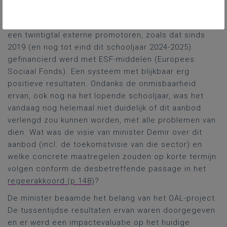
Nu ging het meer specifiek over het aanvullend
aanbod OAL (ondersteuning alternerend leren) met
een twintigtal externe promotoren, zoals dat sinds
2019 (en nog tot eind dit schooljaar 2024-2025)
gefinancierd werd met ESF-middelen (Europees
Sociaal Fonds). Een systeem met blijkbaar erg
positieve resultaten. Ondanks de onmisbaarheid
ervan, ook nog na het lopende schooljaar, was het
vandaag nog helemaal niet duidelijk of dit aanbod
verlengd zou kunnen worden, met alle problemen van
dien. Wat was de visie van minister Demir over dit
aanbod (incl. de toekomstvisie van die sector) en
welke concrete maatregelen zouden op korte termijn
volgen conform de desbetreffende passage in het
regeerakkoord (p.148)
?
De minister beaamde het belang van het OAL-project.
De tussentijdse resultaten ervan waren doorgegeven
en er werd een impactevaluatie op het huidige