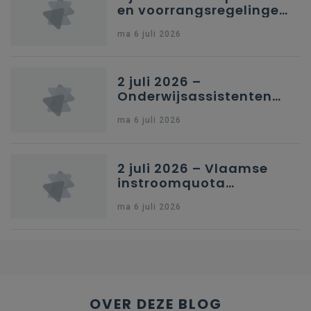
en voorrangsregelingen
in Nederlandstalig
ma 6 juli 2026
secundair onderwijs in
Brussel
2 juli 2026 –
Onderwijsassistenten
en omkadering in
ma 6 juli 2026
kleuteronderwijs
2 juli 2026 – Vlaamse
instroomquota
geneeskunde v.
ma 6 juli 2026
federale RIZIV-
nummers voor
afgestudeerde artsen
OVER DEZE BLOG