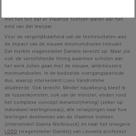
minimumdoelen voor het vierde leerjaar lager
onderwijs zouden zijn, had rechtstreeks te maken
met het feit dat er Vlaamse toetsen waren aan het
eind van dat leerjaar.
Voor de vergelijkbaarheid van de testresultaten was
de impact van de nieuwe minimumdoelen relevant.
Dat merkte vragensteller Daniëls terecht op. Maar zie
ook: de verschillende timing waarmee scholen aan
het werk zullen gaan met de nieuwe, ambitieuzere
minimumdoelen. In de bedoelde overgangsperiode
dus, waarop interveniënt Loes Vandromme
alludeerde. Ook terecht. Minder nauwkeurig bleef ik
de tussenkomsten, ook van de minister, vinden rond
het complexe concept
leerwinst(meting)
(zeker op
individueel
leerlingniveau), alle verwijzingen naar hoe
leerlingen deelnemen aan de Vlaamse toetsen
(interveniënt Gianna Werbrouck) en naar het vroegere
LOSO
(vragensteller Daniëls) van Leuvens professor