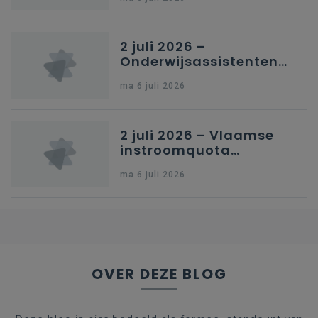
secundair onderwijs in
Brussel
2 juli 2026 –
Onderwijsassistenten
en omkadering in
ma 6 juli 2026
kleuteronderwijs
2 juli 2026 – Vlaamse
instroomquota
geneeskunde v.
ma 6 juli 2026
federale RIZIV-
nummers voor
afgestudeerde artsen
OVER DEZE BLOG