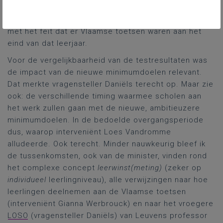
minimumdoelen voor het vierde leerjaar lager
onderwijs zouden zijn, had rechtstreeks te maken
met het feit dat er Vlaamse toetsen waren aan het
eind van dat leerjaar.
Voor de vergelijkbaarheid van de testresultaten was
de impact van de nieuwe minimumdoelen relevant.
Dat merkte vragensteller Daniëls terecht op. Maar zie
ook: de verschillende timing waarmee scholen aan
het werk zullen gaan met de nieuwe, ambitieuzere
minimumdoelen. In de bedoelde overgangsperiode
dus, waarop interveniënt Loes Vandromme
alludeerde. Ook terecht. Minder nauwkeurig bleef ik
de tussenkomsten, ook van de minister, vinden rond
het complexe concept
leerwinst(meting)
(zeker op
individueel
leerlingniveau), alle verwijzingen naar hoe
leerlingen deelnemen aan de Vlaamse toetsen
(interveniënt Gianna Werbrouck) en naar het vroegere
LOSO
(vragensteller Daniëls) van Leuvens professor