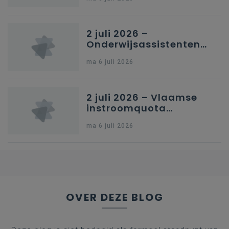
secundair onderwijs in
Brussel
2 juli 2026 –
Onderwijsassistenten
en omkadering in
ma 6 juli 2026
kleuteronderwijs
2 juli 2026 – Vlaamse
instroomquota
geneeskunde v.
ma 6 juli 2026
federale RIZIV-
nummers voor
afgestudeerde artsen
OVER DEZE BLOG