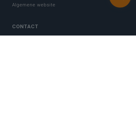
Algemene website
CONTACT
Wie is wie
Locaties
Algemeen contact
Helpdesk
NIEUWSBRIEF
SCHRIJF IN
MIJN.