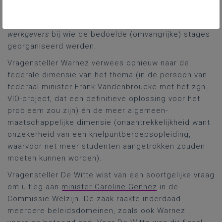
ook verwees naar het Vlaamse regeerakkoord, waarin
stond dat de vergoeding betaald zou worden door de
werkgevers
bij wie de bedoelde (omvangrijke) stages
georganiseerd werden.
Vragensteller Warnez verwees opnieuw naar de
federale dimensie van het thema (in de persoon van
federaal minister Frank Vandenbroucke met het zgn.
VIO-project, dat een definitieve oplossing voor het
probleem zou zijn) én de meer algemeen-
maatschappelijke dimensie (onaantrekkelijkheid want
onzekerheid van een knelpuntberoepsopleiding,
waarvoor net meer studenten aangetrokken zouden
moeten kunnen worden).
Vragensteller De Witte wist van een soortgelijke vraag
om uitleg aan
minister Caroline Gennez
in de
Commissie Welzijn. De zaak raakte inderdaad
meerdere beleidsdomeinen, zoals ook Warnez