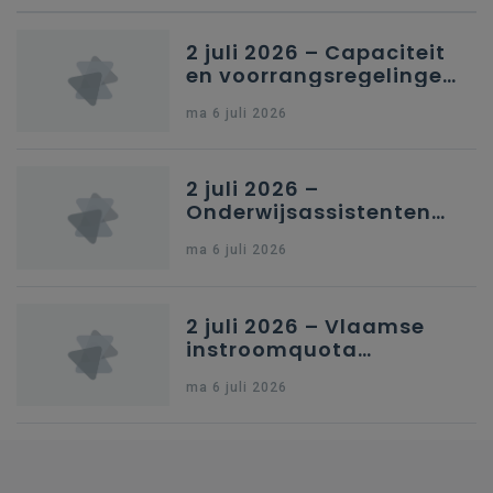
2 juli 2026 – Capaciteit
en voorrangsregelingen
in Nederlandstalig
ma 6 juli 2026
secundair onderwijs in
Brussel
2 juli 2026 –
Onderwijsassistenten
en omkadering in
ma 6 juli 2026
kleuteronderwijs
2 juli 2026 – Vlaamse
instroomquota
geneeskunde v.
ma 6 juli 2026
federale RIZIV-
nummers voor
afgestudeerde artsen