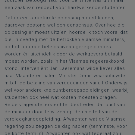
voordien betoogd had. Voor De Witte was dit finaal
een zaak van respect voor hardwerkende studenten.
Dat er een structurele oplossing moest komen,
daarover bestond wel een consensus. Over hoe die
oplossing er moest uitzien, hoorde ik toch vooral dat
die, in overleg met de betrokken Vlaamse ministers,
op het federale beleidsniveau geregeld moest
worden én uiteindelijk door de werkgevers betaald
moest worden, zoals in het Vlaamse regeerakkoord
stond. Interveniënt Jan Laeremans wilde liever alles
naar Vlaanderen halen. Minister Demir waarschuwde
m.b.t. de betaling van vergoedingen vanuit Onderwijs
wel voor andere knelpuntberoepsopleidingen, waarbij
studenten ook heel wat kosten moesten dragen.
Beide vragenstellers echter bestreden dat punt van
de minister door te wijzen op de uniciteit van de
verpleegkundeopleiding. Afwachten wat de Vlaamse
regering zou zeggen de dag nadien (tenminste, voor
de korte termijn). Afwachten ook wat federaal zou