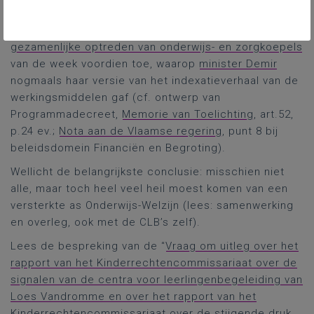
repliek en interventies voegde interveniënt Line De
Witte nog de budgettaire perikelen uit het
gezamenlijke optreden van onderwijs- en zorgkoepels
van de week voordien toe, waarop
minister Demir
nogmaals haar versie van het indexatieverhaal van de
werkingsmiddelen gaf (cf. ontwerp van
Programmadecreet,
Memorie van Toelichting
, art.52,
p.24 ev.;
Nota aan de Vlaamse regering
, punt 8 bij
beleidsdomein Financiën en Begroting).
Wellicht de belangrijkste conclusie: misschien niet
alle, maar toch heel veel heil moest komen van een
versterkte as Onderwijs-Welzijn (lees: samenwerking
en overleg, ook met de CLB’s zelf).
Lees de bespreking van de “
Vraag om uitleg over het
rapport van het Kinderrechtencommissariaat over de
signalen van de centra voor leerlingenbegeleiding van
Loes Vandromme en over het rapport van het
Kinderrechtencommissariaat over de stijgende druk