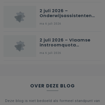
Brussel
2 juli 2026 –
Onderwijsassistenten
en omkadering in
ma 6 juli 2026
kleuteronderwijs
2 juli 2026 – Vlaamse
instroomquota
geneeskunde v.
ma 6 juli 2026
federale RIZIV-
nummers voor
afgestudeerde artsen
OVER DEZE BLOG
Deze blog is niet bedoeld als formeel standpunt van