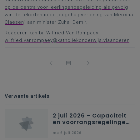
op de centra voor leerlingenbegeleiding als gevolg
van de tekorten in de jeugdhulpverlening van Mercina
Claesen
” aan minister Zuhal Demir.
Reageren kan bij Wilfried Van Rompaey:
wilfried.vanrompaey@katholiekonderwijs.vlaanderen
Verwante artikels
2 juli 2026 – Capaciteit
en voorrangsregelingen
in Nederlandstalig
ma 6 juli 2026
secundair onderwijs in