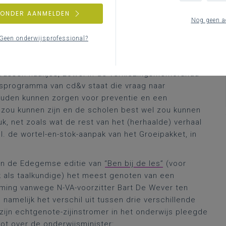
me hernam nu de verontrustende afwezigheidscijfers
ZONDER AANMELDEN
 focussen op het belang van
wetenschappelijk
Nog geen a
Geen onderwijsprofessional?
et licht tussen Vandrommes partij en die van de
aamse
(onderwijs)middelen, minister Weyts niet en
. Tussen haakjes, zowel in de verkiezingsmemoranda
gsprogramma van cd&v staat die vraag naar
ouden kunnen zorgen voor preventie en een
 zou kunnen zijn en de scholen best wel zou kunnen
uk, net zoals wat de rest van het (herhaalde) verhaal
cl. de wortel-en-stok-aanpak van het Groeipakket, in
 in de Edegemse editie van
“Ben bij de les”
(voor
k als taalkundige) het meest genoten van een
eming vanwege N-VA-voorzitter Bart De Wever ten
namelijk het verschil uit tussen drie verschillende
zijn echtgenote-zijinstromer in het onderwijs pleegde
ot over de onderwijsminister: