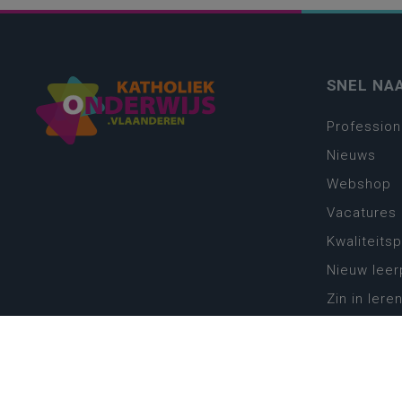
SNEL NA
Profession
Nieuws
Webshop
Vacatures
Kwaliteits
Nieuw leer
Zin in leren
Vakken en 
onderwijs
Lessentabe