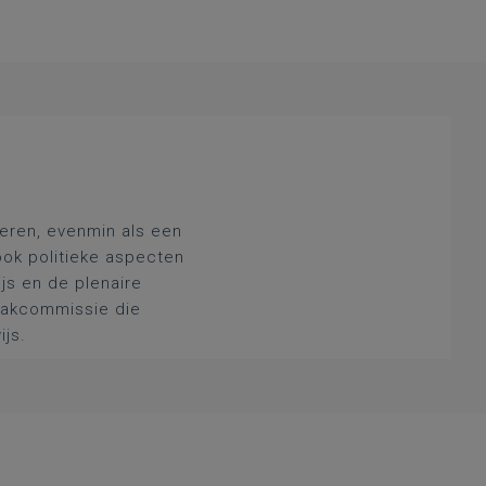
deren, evenmin als een
ook politieke aspecten
js en de plenaire
 vakcommissie die
ijs.