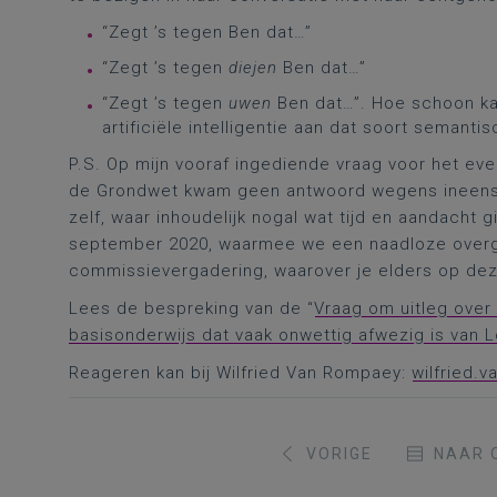
“Zegt ’s tegen Ben dat…”
“Zegt ’s tegen
diejen
Ben dat…”
“Zegt ’s tegen
uwen
Ben dat…”. Hoe schoon kan 
artificiële intelligentie aan dat soort semanti
P.S. Op mijn vooraf ingediende vraag voor het eve
de Grondwet kwam geen antwoord wegens ineens 
zelf, waar inhoudelijk nogal wat tijd en aandacht 
september 2020, waarmee we een naadloze over
commissievergadering, waarover je elders op deze
Lees de bespreking van de “
Vraag om uitleg over 
basisonderwijs dat vaak onwettig afwezig is va
Reageren kan bij Wilfried Van Rompaey:
wilfried.
VORIGE
NAAR 