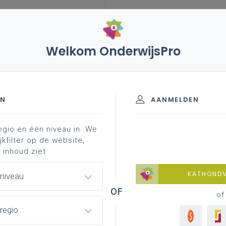
Welkom OnderwijsPro
– stijgend aantal ongewettigde afwezigheden in gewoon
EN
AANMELDEN
egio en één niveau in. We
jkfilter op de website,
ntal ongewettigde
 inhoud ziet.
isonderwijs
KATHOND
 niveau
of
regio
ams Parlement deze legislatuur, relatief recent nog
uari 2024
(secundair onderwijs),
22 november 2023