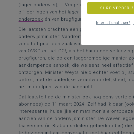
(lager onderwijs), … Vragensteller Loes Vandrom
SURF VERDER 
bij leerlingen van het
lager
onderwijs om vooral te
onderzoek
én van brugfiguren.
International user?
Die laatsten brachten een politiek verschil aan h
onderwijsminister: Vandromme wilde daarvoor
Vl
vond het puur een zaak van lokaal sociaal beleid
van
OVSG
en het
GO!
, als het hangende verkiezin
brugfiguren, die op een laagdrempelige manier z
aanklampende aanpak, die weleens heel effectief
ontzorgen. Minister Weyts hield echter voet bij st
betrof, met de ouderlijke verantwoordelijkheid, in
het middelpunt van de aandacht.
Dat laatste had de minister ook nog eens verteld
abonnees) op 11 maart 2024. Zelf had ik daar (oo
interessante, huiselijke en matrimoniale ontboez
aanzien van de onderwijsminister. De Wever legde 
taalversies (in Brabants-dialectgebiedmodus) die 
te bezigen in haar conversatie met haar echtgeno