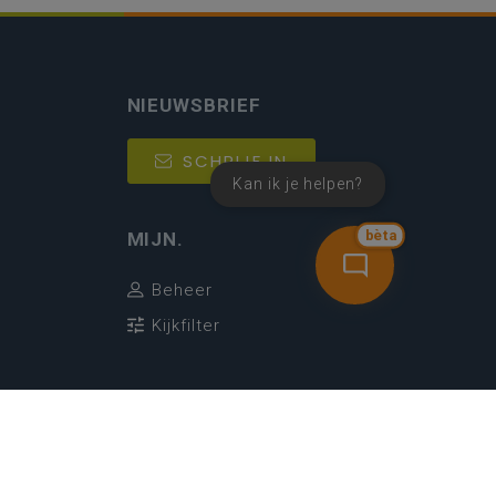
NIEUWSBRIEF
SCHRIJF IN
Kan ik je helpen?
MIJN.
bèta
Beheer
Kijkfilter