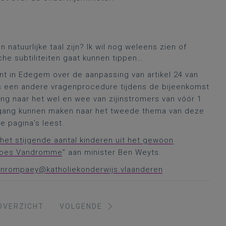
natuurlijke taal zijn? Ik wil nog weleens zien of
sche subtiliteiten gaat kunnen tippen…
nt in Edegem over de aanpassing van artikel 24 van
een andere vragenprocedure tijdens de bijeenkomst
ging naar het wel en wee van zijinstromers van vóór 1
gang kunnen maken naar het tweede thema van deze
 pagina’s leest.
het stijgende aantal kinderen uit het gewoon
n Loes Vandromme
” aan minister Ben Weyts.
vanrompaey@katholiekonderwijs.vlaanderen
OVERZICHT
VOLGENDE