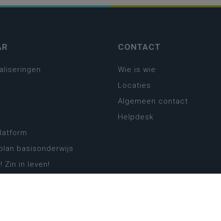
AR
CONTACT
aliseringen
Wie is wie
Locaties
Algemeen contact
Helpdesk
platform
plan basisonderwijs
! Zin in leven!
leerplannen secundair
llen secundair onderwijs