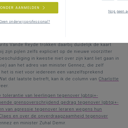
den een actuele vraag stellen aan minister Gennez
or haar rekening. Overigens vond ik in mijn archief
ZONDER AANMELDEN
Nog geen a
Geen onderwijsprofessional?
e
slachtoffers
was duidelijk. Het tegendeel zou pas
egelen genomen (Vlaams, maar er was ook een
fobie). Waar het wel politiek botste, was op het stuk
rits Vande Reyde trokken daarbij duidelijk de kaart
ij zijn pijlen zelfs expliciet op de nieuwe voorzitter
schuldiging in kwestie niet over zijn kant liet gaan in
ie) aan het adres van minister Gennez, die zelf
het is niet voor iedereen een vanzelfsprekend
 Wat dat laatste betreft, kan ik de column van
Charlotte
eer.
 tolerantie van leerlingen tegenover lgbtqi+-
mende grensoverschrijdend gedrag tegenover lgbtqi+-
gen van agressie tegenover leraren wegens hun
t Claes en over de onverdraagzaamheid tegenover
Gennez en minister Zuhal Demir.