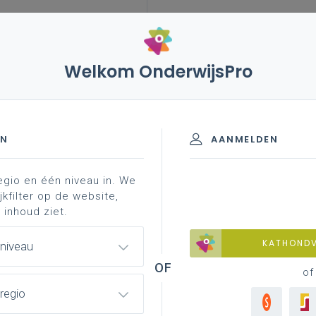
Welkom OnderwijsPro
onverdraagzaamheid tegenover lgbtqi+-leraren
EN
AANMELDEN
egio en één niveau in. We
amheid tegenover lgbtqi+-
jkfilter op de website,
 inhoud ziet.
KATHOND
 niveau
of
obie op 17 mei (en de
mediaberichten
errond, met
regio
ie en geweld aldaar van
onderwijsvakbond COC
plus de