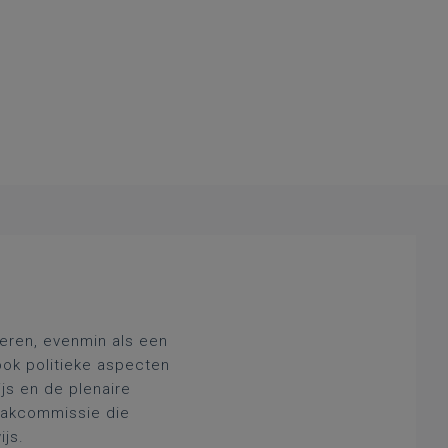
deren, evenmin als een
ook politieke aspecten
js en de plenaire
 vakcommissie die
ijs.