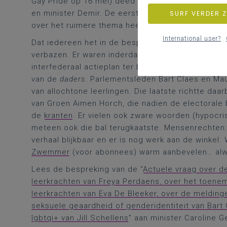
Gay Pride op 16 mei) deed meerdere parlementsle
en minister Demir. De eerste nam de antwoorden vo
SURF VERDER 
over het ruimere thema heel wat
precedenten
.
International user?
Dat iedereen het in de bespreking opnam voor d
verbazen. Er waren inderdaad al heel wat maatr
interfederaal actieplan ter bestrijding van lgbtq+-
van de
daders
. Parlementsleden Bart Claes en Mau
van allochtone leerlingen. Die laatste richtte daarb
van Groen Aimen Horch, die nadien de electorale be
de
kranten
. Er vielen ook zware woorden (hypocris
meteen ook die bal terugkaatste. Mensenrechten: 
verhaal blijkbaar en er is nog werk aan de winkel.
Zwemmer
(voor abonnees) warm aanbevelen… alw
Lees de bespreking van de “
Actuele vraag over de
leerkrachten van Freya Perdaens, over het toene
leerkrachten van Eva De Bleeker, over de meldin
seksuele geaardheid of genderidentiteit van Bar
lgbtqi+ van Jill Schellens
” aan minister Caroline 