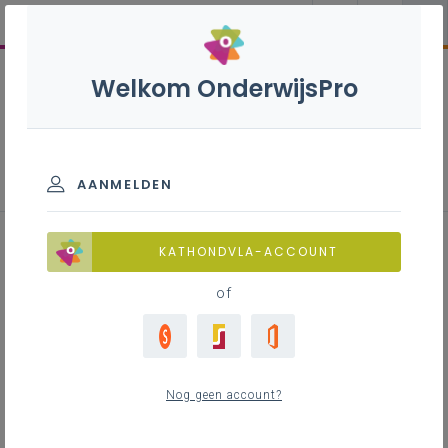
Welkom OnderwijsPro
Parlementaire activiteiten
AANMELDEN
12 oktober 2023 –
KATHONDVLA-ACCOUNT
Lerarentekort
of
Mag ik deze bespreking in één woord (samen)vatten,
beste lezer? “Herhaling”! Eén en al. En nu al vragen
Nog geen account?
naar effecten van heel recente maatregelen, zoals
vragensteller Koen Daniëls ook deed… tja, dan kun je