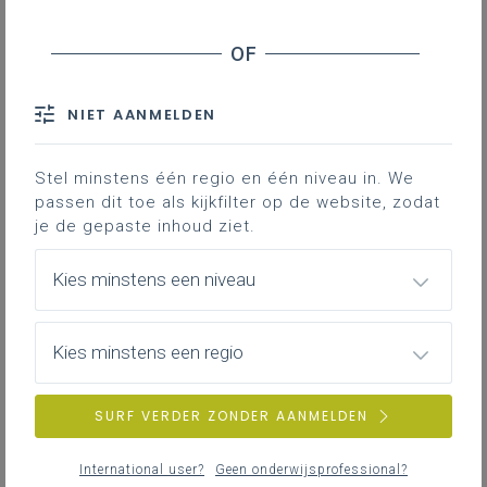
het antwoord zó voorspellen, toch? Hoppa, weer 31
minuten voorbij…
Lees de bespreking van de “
Vraag om uitleg over het
lerarentekort van Koen Daniëls
” aan minister Ben
NIET AANMELDEN
Weyts.
Reageren kan bij Wilfried Van Rompaey:
Stel minstens één regio en één niveau in. We
wilfried.vanrompaey@katholiekonderwijs.vlaanderen
passen dit toe als kijkfilter op de website, zodat
je de gepaste inhoud ziet.
Kies minstens een niveau
Kies minstens een regio
Verwante artikels
SURF VERDER ZONDER AANMELDEN
2 juli 2026 – Capaciteit
International user?
Geen onderwijsprofessional?
en voorrangsregelingen