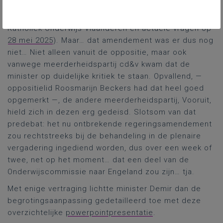
waarover sindsdien al heel wat pennen en stemmen in
beweging gebracht waren (cf.
media
,
persbericht
van
Katholiek Onderwijs Vlaanderen en actuele vragen op
28 mei 2025
). Maar… dat amendement was er dus nog
niet… Niet alleen vanuit de oppositie, maar ook
vanwege meerderheidspartij cd&v kwam dat de
minister op duidelijke kritiek te staan. Opvallend, —
oppositielid Roosmarijn Beckers had dat heel goed
opgemerkt —, de andere meerderheidspartij, Vooruit,
hield zich in dezen erg gedeisd. Slotsom van dat
predebat: het nu ontbrekende regeringsamendement
zou rechtstreeks bij de behandeling in de plenaire
vergadering ingediend worden, dus over een week of
twee, net op het moment… dat een deel van de
Onderwijscommissie naar Engeland zou zijn… tja.
Met enige vertraging lichtte minister Demir dan de
begrotingsaanpassing gedetailleerd toe met deze
overzichtelijke
powerpointpresentatie
.