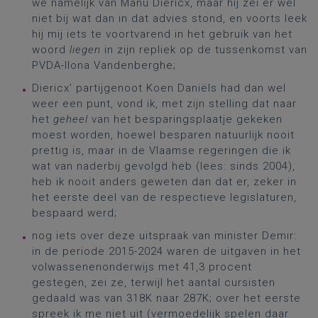
we namelijk van Manu Diericx, maar hij zei er wel
niet bij wat dan in dat advies stond, en voorts leek
hij mij iets te voortvarend in het gebruik van het
woord
liegen
in zijn repliek op de tussenkomst van
PVDA-Ilona Vandenberghe;
Diericx’ partijgenoot Koen Daniëls had dan wel
weer een punt, vond ik, met zijn stelling dat naar
het
geheel
van het besparingsplaatje gekeken
moest worden, hoewel besparen natuurlijk nooit
prettig is, maar in de Vlaamse regeringen die ik
wat van naderbij gevolgd heb (lees: sinds 2004),
heb ik nooit anders geweten dan dat er, zeker in
het eerste deel van de respectieve legislaturen,
bespaard werd;
nog iets over deze uitspraak van minister Demir:
in de periode 2015-2024 waren de uitgaven in het
volwassenenonderwijs met 41,3 procent
gestegen, zei ze, terwijl het aantal cursisten
gedaald was van 318K naar 287K; over het eerste
spreek ik me niet uit (vermoedelijk spelen daar