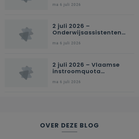
in Nederlandstalig
ma 6 juli 2026
secundair onderwijs in
Brussel
2 juli 2026 –
Onderwijsassistenten
en omkadering in
ma 6 juli 2026
kleuteronderwijs
2 juli 2026 – Vlaamse
instroomquota
geneeskunde v.
ma 6 juli 2026
federale RIZIV-
nummers voor
afgestudeerde artsen
OVER DEZE BLOG