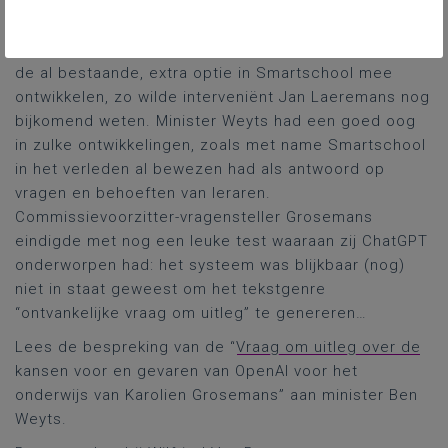
regering.
Zou het Kenniscentrum ook een plagiaatcontrole
à la
de al bestaande, extra optie in Smartschool mee
ontwikkelen, zo wilde interveniënt Jan Laeremans nog
bijkomend weten. Minister Weyts had een goed oog
in zulke ontwikkelingen, zoals met name Smartschool
in het verleden al bewezen had als antwoord op
vragen en behoeften van leraren.
Commissievoorzitter-vragensteller Grosemans
eindigde met nog een leuke test waaraan zij ChatGPT
onderworpen had: het systeem was blijkbaar (nog)
niet in staat geweest om het tekstgenre
“ontvankelijke vraag om uitleg” te genereren…
Lees de bespreking van de “
Vraag om uitleg over de
kansen voor en gevaren van OpenAI voor het
onderwijs van Karolien Grosemans” aan minister Ben
Weyts.