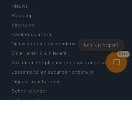
Nieuws
Webshop
Vacatures
Kwaliteitsplatform
Nieuw leerplan basisonderwijs
Kan ik je helpen?
Zin in leren! Zin in leven!
bèta
Vakken en leerplannen secundair onderwijs
Lessentabellen secundair onderwijs
Digitale transformatie
Schoolkalender
Scholenzoeker
Algemene website
CONTACT