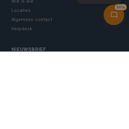
Wie is wie
bèta
Locaties
Algemeen contact
Helpdesk
NIEUWSBRIEF
SCHRIJF IN
MIJN.
Beheer
Kijkfilter