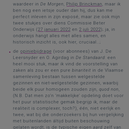
waardeer in
De Morgen
,
Philip Brinckman
, maar ik
ben nog een ietsje ouder dan hij, dus kan me
perfect inleven in zijn exposé, maar zie ook mijn
twee stukjes over diens Commissie Beter
Onderwijs (
27 januari 2022
en
2 juli 2022
); ja, in
onderwijs hangt alles met alles samen, en
historisch inzicht is, ook hier, cruciaal…;
de
opiniebijdrage
(voor abonnees) van J. De
Leersnyder en O. Agirdag in
De Standaard
: een
heel mooi stuk, maar ik vind de voorstelling van
zaken als zou er een pure
binariteit
in de Vlaamse
samenleving bestaan tussen welgestelde
gezinnen en niet-welgestelde gezinnen, waarbij
beide elk puur homogeen zouden zijn,
quod non
,
(N.B. Dat men zo’n ‘makkelijke’ opdeling doet voor
het puur statistische gemak begrijp ik, maar de
realiteit is complexer, toch?), één, niet eerlijk en
twee, wat bij die onderzoekers bij hun vergelijking
met buitenlanden áltijd buiten beschouwing
gelaten wordt, is de typische eigen
aard
zelf van