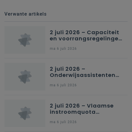
Verwante artikels
2 juli 2026 – Capaciteit
en voorrangsregelingen
in Nederlandstalig
ma 6 juli 2026
secundair onderwijs in
Brussel
2 juli 2026 –
Onderwijsassistenten
en omkadering in
ma 6 juli 2026
kleuteronderwijs
2 juli 2026 – Vlaamse
instroomquota
geneeskunde v.
ma 6 juli 2026
federale RIZIV-
nummers voor