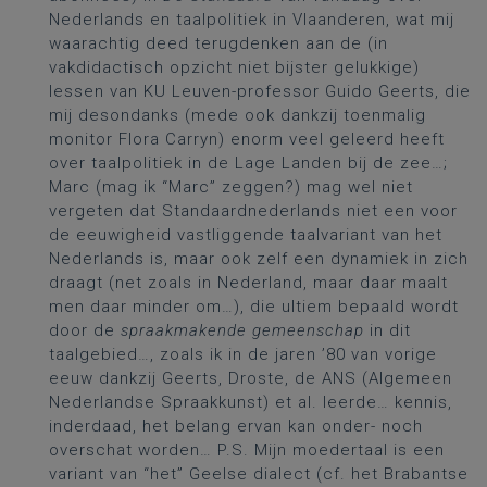
Nederlands en taalpolitiek in Vlaanderen, wat mij
waarachtig deed terugdenken aan de (in
vakdidactisch opzicht niet bijster gelukkige)
lessen van KU Leuven-professor Guido Geerts, die
mij desondanks (mede ook dankzij toenmalig
monitor Flora Carryn) enorm veel geleerd heeft
over taalpolitiek in de Lage Landen bij de zee…;
Marc (mag ik “Marc” zeggen?) mag wel niet
vergeten dat Standaardnederlands niet een voor
de eeuwigheid vastliggende taalvariant van het
Nederlands is, maar ook zelf een dynamiek in zich
draagt (net zoals in Nederland, maar daar maalt
men daar minder om…), die ultiem bepaald wordt
door de
spraakmakende gemeenschap
in dit
taalgebied…, zoals ik in de jaren ’80 van vorige
eeuw dankzij Geerts, Droste, de ANS (Algemeen
Nederlandse Spraakkunst) et al. leerde… kennis,
inderdaad, het belang ervan kan onder- noch
overschat worden… P.S. Mijn moedertaal is een
variant van “het” Geelse dialect (cf. het Brabantse