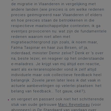
de migratie in Vlaanderen in vergelijking met
andere landen (wie precies is om welke redenen
precies geëmigreerd naar Vlaanderen of elders
en hoe precies staan de betrokkenen in die
respectieve maatschappelijke contexten; ik ga
eventjes provoceren nu: wat zijn de fundamentele
redenen waarom niet allen met
migratieachtergrond zijn zoals, ik noem maar,
Fatma Taspinar en haar zus Birsen, of ja,
inderdaad, minister Demir zelve? Denk er ‘s over
na, beste lezer, en reageer op het onderstaande
e-mailadres. Je krijgt van mij áltijd een reactie,
want als ex-lerarenopleider vond ik zelf altijd
individuele maar ook collectieve feedback heel
belangrijk. Zovele jaren later lees ik dat vaak in
actuele aanbevelingen op velerlei plaatsen: het
belang van feedback… Tot gauw, oké?);
en vergeet en passant ook niet het schitterende
stuk van oude getrouwe
Marc Reynebeau
(voor
abonnees) in
De Standaard
van vandaag over