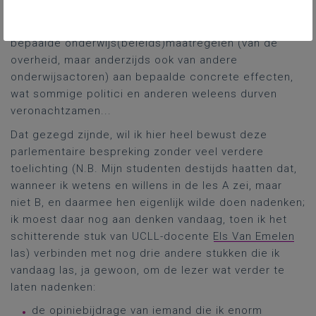
eerder geschreven trouwens, en men moet altijd
uiterst voorzichtig zijn met het verbinden van
bepaalde onderwijs(beleids)maatregelen (van de
overheid, maar anderzijds ook van andere
onderwijsactoren) aan bepaalde concrete effecten,
wat sommige politici en anderen weleens durven
veronachtzamen...
Dat gezegd zijnde, wil ik hier heel bewust deze
parlementaire bespreking zonder veel verdere
toelichting (N.B. Mijn studenten destijds haatten dat,
wanneer ik wetens en willens in de les A zei, maar
niet B, en daarmee hen eigenlijk wilde doen nadenken;
ik moest daar nog aan denken vandaag, toen ik het
schitterende stuk van UCLL-docente
Els Van Emelen
las) verbinden met nog drie andere stukken die ik
vandaag las, ja gewoon, om de lezer wat verder te
laten nadenken:
de opiniebijdrage van iemand die ik enorm