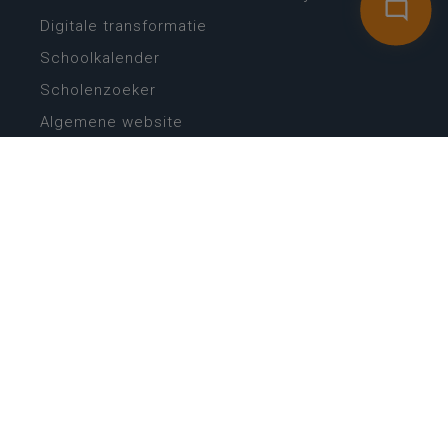
Digitale transformatie
Schoolkalender
Scholenzoeker
Algemene website
CONTACT
Wie is wie
Locaties
Algemeen contact
Helpdesk
NIEUWSBRIEF