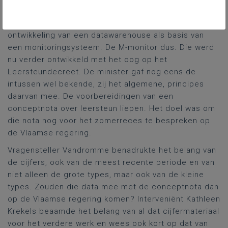
2020). Daarnaast was er tijdens de voorbije
legislatuur werk gemaakt van de opstart van de
ontwikkeling van een datawarehouse als basis van
een monitoringsysteem. De M-monitor dus. Die werd
nu verder ontwikkeld met het oog op het
Leersteundecreet. De minister gaf nog eens de
intussen wel bekende, zij het algemene, principes
daarvan mee. De voorbereidingen van een
conceptnota over leersteun liepen. Het doel was om
die nota nog voor het zomerreces te bespreken op
de Vlaamse regering.
Vragensteller Vandromme benadrukte het belang van
de cijfers, ook van de meest recente periode en van
niet alleen de grote types, maar ook van de kleine
types. Zouden die data mee met de conceptnota dan
op de Vlaamse regering komen? Interveniënt Kathleen
Krekels beaamde het belang van al dat cijfermateriaal
voor het verdere werk en wees ook kort op dat van