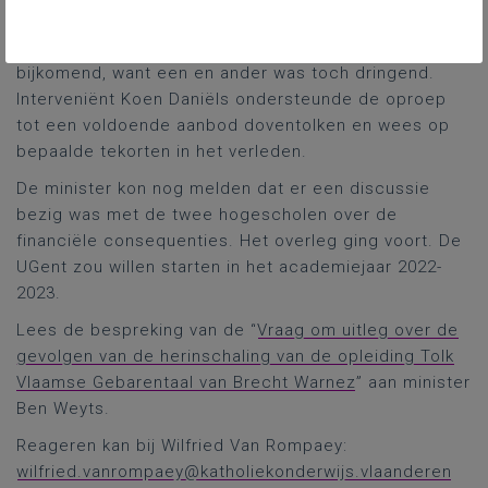
op eventuele (ook regelgevende) actie.
Wat met de timing, vroeg vragensteller Warnez
bijkomend, want een en ander was toch dringend.
Interveniënt Koen Daniëls ondersteunde de oproep
tot een voldoende aanbod doventolken en wees op
bepaalde tekorten in het verleden.
De minister kon nog melden dat er een discussie
bezig was met de twee hogescholen over de
financiële consequenties. Het overleg ging voort. De
UGent zou willen starten in het academiejaar 2022-
2023.
Lees de bespreking van de “
Vraag om uitleg over de
gevolgen van de herinschaling van de opleiding Tolk
Vlaamse Gebarentaal van Brecht Warnez
” aan minister
Ben Weyts.
Reageren kan bij Wilfried Van Rompaey:
wilfried.vanrompaey@katholiekonderwijs.vlaanderen