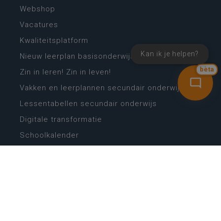
Webshop
Vacatures
Kwaliteitsplatform
Kan ik je helpen?
Nieuw leerplan basisonderwijs
bèta
Zin in leren! Zin in leven!
Vakken en leerplannen secundair onderwijs
Lessentabellen secundair onderwijs
Digitale transformatie
Schoolkalender
Scholenzoeker
Algemene website
CONTACT