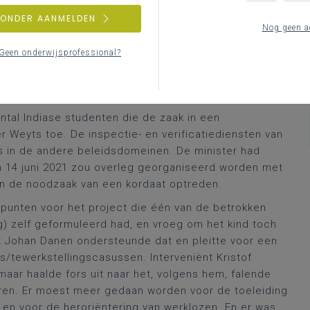
het dossier toe, met betrokkenheid van drie
ZONDER AANMELDEN
en Onderwijs. Zoals ook in dat recente nummer van
Nog geen a
 in opdracht van minister Weyts, op onderzoek
Geen onderwijsprofessional?
eefden diverse vragen in deze zaak. Vragensteller
rzoek door de Onderwijsinspectie en naar de
ren uit de andere beleidsdomeinen.
ntal Indiase studenten die de zaak in een
r Weyts toe. De inspectie- en verificatiediensten van
s in de andere beleidsdomeinen. De minister had
 14 juni 2021 zou overleg georganiseerd worden met
an de noodzaak van een kordaat optreden.
punten voor het project die één van de betrokken
ng) zelf geformuleerd had, en vroeg om het kind toch
t Johan Danen ondersteunde dat en pleitte voor een
gs/tewerkstellingscasussen. Interveniënt Kristof
aar haalde fors uit naar het, volgens hem, falende
jaren. Er moest meer gedaan worden voor de toeleiding
 en voor de heroriëntering van werklozen. En er was