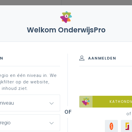
Welkom OnderwijsPro
023
10 juni 2021 – hbo5-opleiding voor indiase
schooljaren 2020-2023
EN
AANMELDEN
egio en één niveau in. We
jkfilter op de website,
ng voor Indiase
 inhoud ziet.
KATHOND
 niveau
of
regio
nen in de
pers
, en zelfs de dag vóór deze
et tijdschrift
Knack
(voor abonnees). Vragensteller