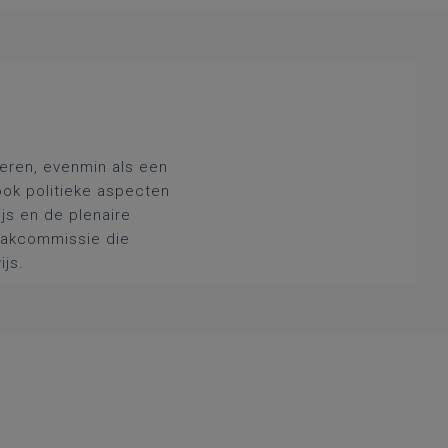
deren, evenmin als een
ook politieke aspecten
js en de plenaire
 vakcommissie die
ijs.