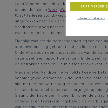
Loes Vandromme lichtte de voorgeschiedenis van 
SURF VERDER 
beleidsdomeinen
Werk
,
Welzijn/Volksgezondheid
Knack
te lezen stond, was de Onderwijsinspectie,
International user?
uitgetrokken naar de vier betrokken scholen. Er l
Vandromme vroeg naar de motieven voor het onde
eventuele coördinatie met de acties van de acto
Eigenlijk was het de coronabesmetting van een aa
stroomversnelling gebracht had, zo lichtte ministe
Onderwijs deden een onderzoek, los van de actie
deze week een rapport ontvangen. In de week van
de betrokken scholen. De minister sprak alvast v
Vragensteller Vandromme vertolkte twee verbeter
scholen (nwvr: vermoedelijk de Kortrijkse instelli
niet met het badwater weg te gooien. Interveniën
ruimer, structureel kader voor dergelijke opleidin
Slagmulder had eigenlijk geen bijkomende vraag, m
onderwijs- en tewerkstellingsbeleid de voorbije 
van de zgn. ‘eigen’ jongeren naar zorgopleidingen