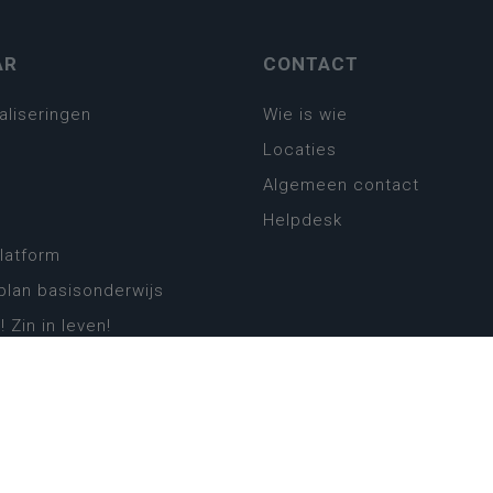
AR
CONTACT
aliseringen
Wie is wie
Locaties
Algemeen contact
Helpdesk
platform
plan basisonderwijs
! Zin in leven!
leerplannen secundair
llen secundair onderwijs
ansformatie
ender