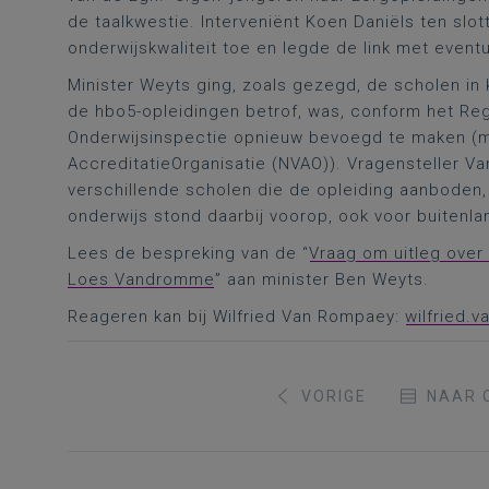
de taalkwestie. Interveniënt Koen Daniëls ten slot
onderwijskwaliteit toe en legde de link met eventu
Minister Weyts ging, zoals gezegd, de scholen in 
de hbo5-opleidingen betrof, was, conform het Re
Onderwijsinspectie opnieuw bevoegd te maken (
AccreditatieOrganisatie (NVAO)). Vragensteller V
verschillende scholen die de opleiding aanboden, 
onderwijs stond daarbij voorop, ook voor buitenl
Lees de bespreking van de “
Vraag om uitleg over
Loes Vandromme
” aan minister Ben Weyts.
Reageren kan bij Wilfried Van Rompaey:
wilfried.
VORIGE
NAAR 