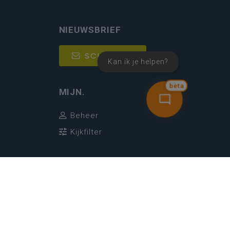
NIEUWSBRIEF
SCHRIJF IN
Kan ik je helpen?
bèta
MIJN.
Beheer
Kijkfilter