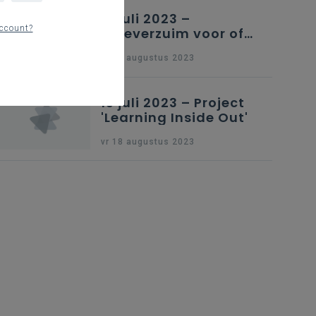
13 juli 2023 –
ccount?
Luxeverzuim voor of
na schoolvakantie
vr 18 augustus 2023
13 juli 2023 – Project
'Learning Inside Out'
vr 18 augustus 2023