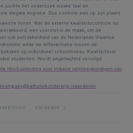
te juichte het onderzoek inzake taal en
ele illegale migratie. Dus controle was op zijn plaats.
kwestie horen. Wat de externe kwaliteitscontrole op
geerakkoord, een voorstel in de maak, om de
met ook betrokkenheid van de Nederlands-Vlaamse
andromme wilde de differentiatie tussen de
bekijken op individueel schoolniveau. Kwaliteitsvol
andse studenten. Wordt ongetwijfeld vervolgd.
 de hbo5-opleiding voor Indiase verpleegkundigen van
vanrompaey@katholiekonderwijs.vlaanderen
OVERZICHT
VOLGENDE