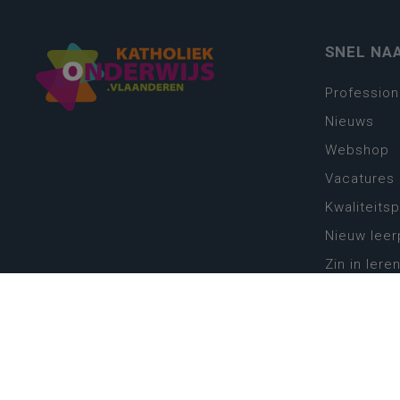
SNEL NA
Profession
Nieuws
Webshop
Vacatures
Kwaliteits
Nieuw leer
Zin in leren
Vakken en 
onderwijs
Lessentabe
Digitale tr
Schoolkal