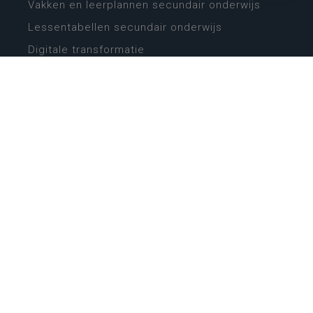
Vakken en leerplannen secundair onderwijs
Lessentabellen secundair onderwijs
Digitale transformatie
Schoolkalender
Scholenzoeker
Algemene website
CONTACT
Wie is wie
Locaties
Algemeen contact
Helpdesk