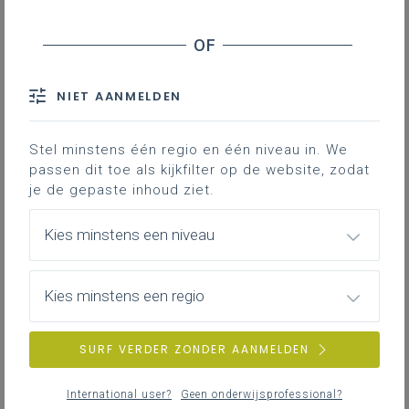
Onderwijs - Directiewissels
Lerarenopleiding - Starttoets
Centra voor leerlingenbegeleiding (CLB's) Brussel
NIET AANMELDEN
- Werkdruk
Agentschap voor Hoger Onderwijs,
Volwassenenonderwijs, Kwalificaties en
Stel minstens één regio en één niveau in. We
Studietoelagen (AHOVOKS), onderwijsinspectie
passen dit toe als kijkfilter op de website, zodat
en Departement Onderwijs en Vorming -
je de gepaste inhoud ziet.
Personeelsbezetting
Kies minstens een niveau
Agentschap voor Hoger Onderwijs,
Volwassenenonderwijs, Kwalificaties en
Studietoelagen (AHOVOKS), onderwijsinspectie
Kies minstens een regio
en Departement Onderwijs en Vorming -
Personeelsbezetting
Verplicht vegetarisch eten op school - Evaluatie
SURF VERDER ZONDER AANMELDEN
Vlaamse Scholierenkoepel - Project 'Conflixers'
International user?
Geen onderwijsprofessional?
Onderwijzers - Bekwaamheidsbewijzen