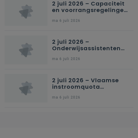
2 juli 2026 – Capaciteit
en voorrangsregelingen
in Nederlandstalig
ma 6 juli 2026
secundair onderwijs in
Brussel
2 juli 2026 –
Onderwijsassistenten
en omkadering in
ma 6 juli 2026
kleuteronderwijs
2 juli 2026 – Vlaamse
instroomquota
geneeskunde v.
ma 6 juli 2026
federale RIZIV-
nummers voor
afgestudeerde artsen