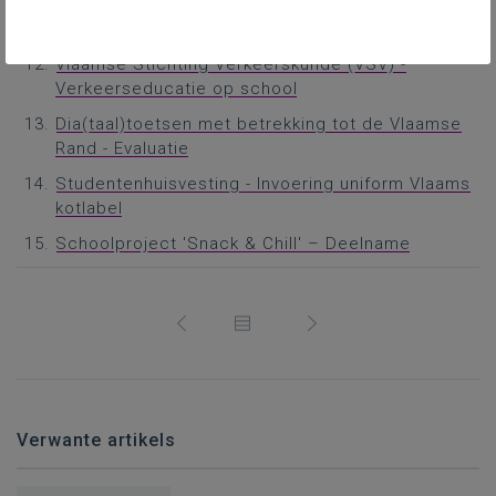
Onderwijzers - Bekwaamheidsbewijzen
Vlaamse Stichting Verkeerskunde (VSV) -
Verkeerseducatie op school
Dia(taal)toetsen met betrekking tot de Vlaamse
Rand - Evaluatie
Studentenhuisvesting - Invoering uniform Vlaams
kotlabel
Schoolproject 'Snack & Chill' – Deelname
Verwante artikels