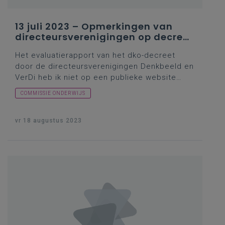
13 juli 2023 – Opmerkingen van
directeursverenigingen op decreet
over deeltijds kunstonderwijs
Het evaluatierapport van het dko-decreet
door de directeursverenigingen
Denkbeeld
en
VerDi heb ik niet op een publieke website
teruggevonden. Alleen bij
VerDi
werd er op 30
COMMISSIE ONDERWIJS
januari 2023 melding gemaakt van de bewuste
evaluatie en een besloten Facebook-groep.
Vragensteller Krekels gaf in haar inleiding wel
vr 18 augustus 2023
een aantal kritische elementen uit die
evaluatie. Wat ging minister Weyts daarmee
doen? Op 9 mei 2023 had de Vlor over het
thema een
symposium
georganiseerd en ik
herinnerde me een stevige opiniebijdrage van
Wim Chielens in
De Standaard
(voor
abonnees).