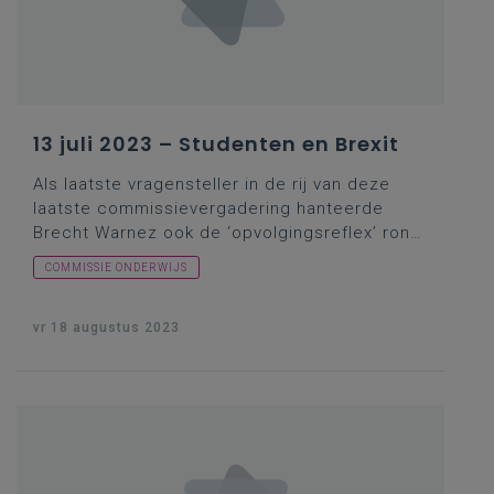
13 juli 2023 – Studenten en Brexit
Als laatste vragensteller in de rij van deze
laatste commissievergadering hanteerde
Brecht Warnez ook de ‘
opvolgingsreflex
’ rond
een fenomeen dat ongetwijfeld in de
COMMISSIE ONDERWIJS
geschiedenisboeken zal belanden en waarvan
heel wat Britten intussen begrepen hebben
dat zij zich destijds toch wel iets op de mouw
vr 18 augustus 2023
laten spelden hebben door diverse politieke
sujetten. Tenminste, over een
hogeronderwijsdimensie van het bedoelde
fenomeen, daarover had vragensteller Warnez
het opnieuw. Hoe zat dat nu met de
samenwerking met het Verenigd Koninkrijk