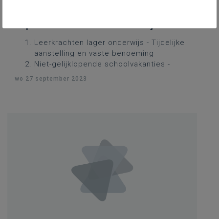
25 augustus tot en met 28
september 2023 - Schriftelijke
vragen
Leerkrachten lager onderwijs - Tijdelijke
aanstelling en vaste benoeming
Niet-gelijklopende schoolvakanties -
Impact op het openbaar vervoer
wo 27 september 2023
Niet-gelijklopende schoolvakanties -
Impact op de toeristische sector
Niet-gelijklopende schoolvakanties -
Impact op het onderwijs
Niet-gelijklopende schoolvakanties -
Impact op de buitenschoolse
kinderopvang
Leerkrachten secundair onderwijs -
Tijdelijke aanstelling en vaste benoeming
Kleuterparticipatie - Stand van zaken
Leerkrachten kleuteronderwijs - Tijdelijke
aanstelling en vaste benoeming
Leerkrachten basisonderwijs - Korte en