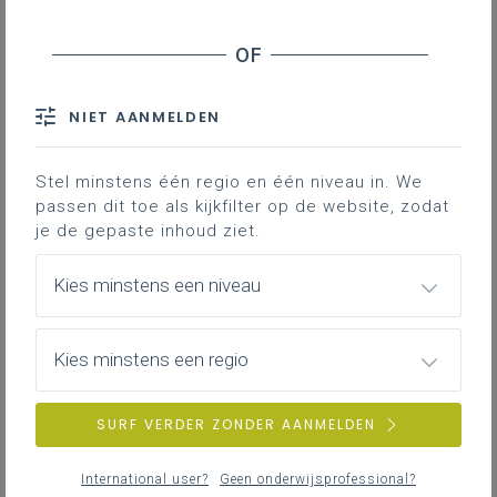
Plenaire
148
vergadering
Schriftelijke
90
NIET AANMELDEN
vragen
Stel minstens één regio en één niveau in. We
passen dit toe als kijkfilter op de website, zodat
je de gepaste inhoud ziet.
Kies minstens een niveau
Kies minstens een regio
SURF VERDER ZONDER AANMELDEN
International user?
Geen onderwijsprofessional?