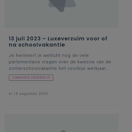
parlementaire verslag zelf… Maar wat dacht
minister Weyts over de zaak?
13 juli 2023 – Luxeverzuim voor of
na schoolvakantie
Je herinnert je wellicht nog de vele
parlementaire vragen over de kwestie van de
zomerschoolvakantie het voorbije werkjaar.
De vragen om uitleg hier nu pasten enigszins
COMMISSIE ONDERWIJS
in diezelfde context, maar gingen eigenlijk
terug op nog een oudere vakantiekwestie,
waarover in het verleden elk jaar rond
vr 18 augustus 2023
vakantieperiodes enkele parlementsleden wel
in de pen kropen. Over dat zgn. luxeverzuim
(nwvr: wat vroeger op reis vertrekken dan de
eigenlijke schoolvakanties (lees: nog in het
laag seizoen) is in de toeristische sector nu