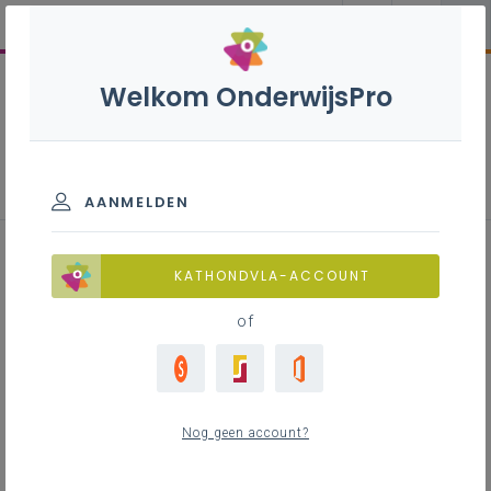
Welkom OnderwijsPro
Parlementaire activiteiten
schooljaren 2020-2023
AANMELDEN
KATHONDVLA-ACCOUNT
of
Alle
903
Commissie
644
Nog geen account?
Onderwijs