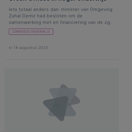
Iets totaal anders dan: minister van Omgeving
Zuhal Demir had besloten om de
samenwerking met en financiering van de zgn.
Green Offices
(lees: afdelingen van
COMMISSIE ONDERWIJS
universiteiten en hogescholen die zich richten
op duurzaamheid in het hoger onderwijs) stop
te zetten. Wat wist de minister van Onderwijs
vr 18 augustus 2023
daarover?