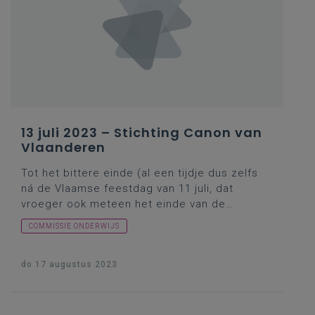
inzake studentenmobiliteit? In de marge:
vragensteller Warnez maakte in zijn inleiding
melding van zijn schriftelijke vraag nr.415 van
3 maart 2023 over dit thema, maar ik denk dat
hij zijn
schriftelijke vraag nr.441
van 16 maart
2023 bedoelde.
13 juli 2023 – Stichting Canon van
Vlaanderen
Tot het bittere einde (al een tijdje dus zelfs
ná de Vlaamse feestdag van 11 juli, dat
vroeger ook meteen het einde van de
Vlaamse parlementaire activiteiten
COMMISSIE ONDERWIJS
betekende) bleven de
onderwijscommissarissen op hun bekende
vragenstellerselan doorgaan … toen ikzelf al
do 17 augustus 2023
enkele dagen de Italiaanse zon had
opgezocht. Vandaar deze kleine
inhaalbeweging (in uitgesteld relais) voor