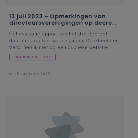
13 juli 2023 – Opmerkingen van
directeursverenigingen op decreet
over deeltijds kunstonderwijs
Het evaluatierapport van het dko-decreet
door de directeursverenigingen
Denkbeeld
en
VerDi heb ik niet op een publieke website
teruggevonden. Alleen bij
VerDi
werd er op 30
COMMISSIE ONDERWIJS
januari 2023 melding gemaakt van de bewuste
evaluatie en een besloten Facebook-groep.
Vragensteller Krekels gaf in haar inleiding wel
vr 18 augustus 2023
een aantal kritische elementen uit die
evaluatie. Wat ging minister Weyts daarmee
doen? Op 9 mei 2023 had de Vlor over het
thema een
symposium
georganiseerd en ik
herinnerde me een stevige opiniebijdrage van
Wim Chielens in
De Standaard
(voor
abonnees).