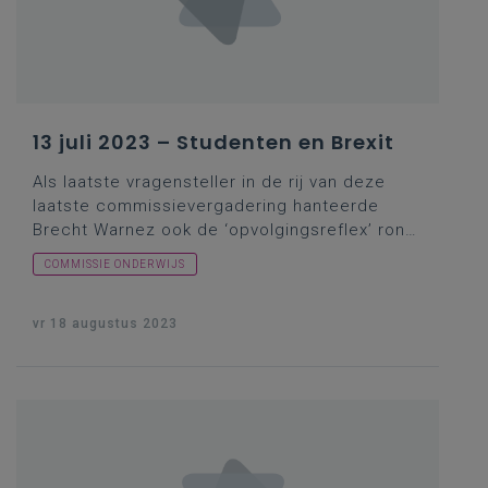
13 juli 2023 – Studenten en Brexit
Als laatste vragensteller in de rij van deze
laatste commissievergadering hanteerde
Brecht Warnez ook de ‘
opvolgingsreflex
’ rond
een fenomeen dat ongetwijfeld in de
COMMISSIE ONDERWIJS
geschiedenisboeken zal belanden en waarvan
heel wat Britten intussen begrepen hebben
dat zij zich destijds toch wel iets op de mouw
vr 18 augustus 2023
laten spelden hebben door diverse politieke
sujetten. Tenminste, over een
hogeronderwijsdimensie van het bedoelde
fenomeen, daarover had vragensteller Warnez
het opnieuw. Hoe zat dat nu met de
samenwerking met het Verenigd Koninkrijk