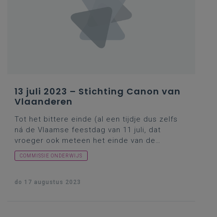
inzake studentenmobiliteit? In de marge:
vragensteller Warnez maakte in zijn inleiding
melding van zijn schriftelijke vraag nr.415 van
3 maart 2023 over dit thema, maar ik denk dat
hij zijn
schriftelijke vraag nr.441
van 16 maart
2023 bedoelde.
13 juli 2023 – Stichting Canon van
Vlaanderen
Tot het bittere einde (al een tijdje dus zelfs
ná de Vlaamse feestdag van 11 juli, dat
vroeger ook meteen het einde van de
Vlaamse parlementaire activiteiten
COMMISSIE ONDERWIJS
betekende) bleven de
onderwijscommissarissen op hun bekende
vragenstellerselan doorgaan … toen ikzelf al
do 17 augustus 2023
enkele dagen de Italiaanse zon had
opgezocht. Vandaar deze kleine
inhaalbeweging (in uitgesteld relais) voor