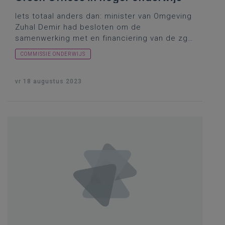
Iets totaal anders dan: minister van Omgeving
Zuhal Demir had besloten om de
samenwerking met en financiering van de zgn.
Green Offices
(lees: afdelingen van
COMMISSIE ONDERWIJS
universiteiten en hogescholen die zich richten
op duurzaamheid in het hoger onderwijs) stop
te zetten. Wat wist de minister van Onderwijs
vr 18 augustus 2023
daarover?