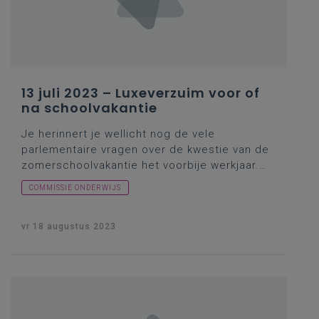
parlementaire verslag zelf… Maar wat dacht
minister Weyts over de zaak?
13 juli 2023 – Luxeverzuim voor of
na schoolvakantie
Je herinnert je wellicht nog de vele
parlementaire vragen over de kwestie van de
zomerschoolvakantie het voorbije werkjaar.
De vragen om uitleg hier nu pasten enigszins
COMMISSIE ONDERWIJS
in diezelfde context, maar gingen eigenlijk
terug op nog een oudere vakantiekwestie,
waarover in het verleden elk jaar rond
vr 18 augustus 2023
vakantieperiodes enkele parlementsleden wel
in de pen kropen. Over dat zgn. luxeverzuim
(nwvr: wat vroeger op reis vertrekken dan de
eigenlijke schoolvakanties (lees: nog in het
laag seizoen) is in de toeristische sector nu