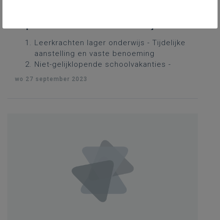
25 augustus tot en met 28
september 2023 - Schriftelijke
vragen
Leerkrachten lager onderwijs - Tijdelijke
aanstelling en vaste benoeming
Niet-gelijklopende schoolvakanties -
Impact op het openbaar vervoer
wo 27 september 2023
Niet-gelijklopende schoolvakanties -
Impact op de toeristische sector
Niet-gelijklopende schoolvakanties -
Impact op het onderwijs
Niet-gelijklopende schoolvakanties -
Impact op de buitenschoolse
kinderopvang
Leerkrachten secundair onderwijs -
Tijdelijke aanstelling en vaste benoeming
Kleuterparticipatie - Stand van zaken
Leerkrachten kleuteronderwijs - Tijdelijke
aanstelling en vaste benoeming
Leerkrachten basisonderwijs - Korte en