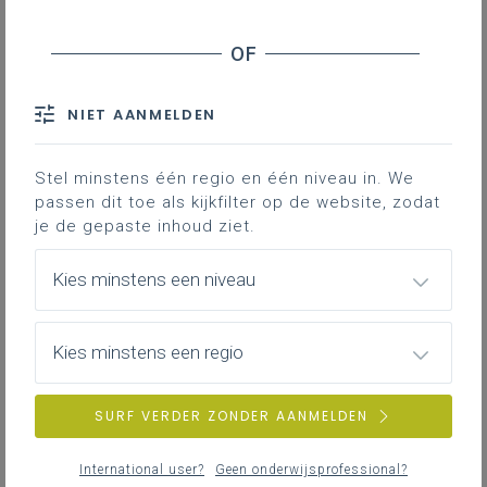
Plenaire
148
vergadering
Schriftelijke
90
NIET AANMELDEN
vragen
Stel minstens één regio en één niveau in. We
passen dit toe als kijkfilter op de website, zodat
je de gepaste inhoud ziet.
Kies minstens een niveau
Kies minstens een regio
SURF VERDER ZONDER AANMELDEN
International user?
Geen onderwijsprofessional?