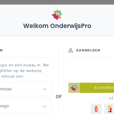
Welkom OnderwijsPro
EN
AANMELDEN
egio en één niveau in. We
jkfilter op de website,
 inhoud ziet.
KATHOND
 niveau
of
regio