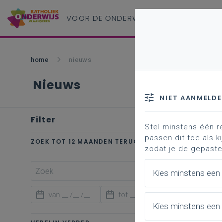
VOOR DE ONDERWIJS
PROFESSIONAL
home
nieuws
Nieuws
NIET AANMELD
Filter
wis alle
Stel minstens één r
passen dit toe als ki
ZOEK TOT 12 MAANDEN TERUG
zodat je de gepaste
Kies minstens een
Kies minstens een 