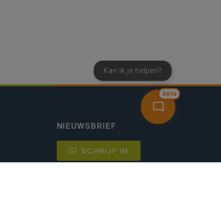
Kan ik je helpen?
bèta
NIEUWSBRIEF
SCHRIJF IN
MIJN.
Beheer