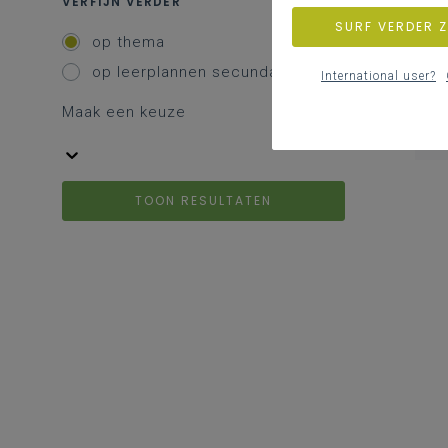
VERFIJN VERDER
SURF VERDER 
op thema
op leerplannen secundair
International user?
Maak een keuze
TOON RESULTATEN