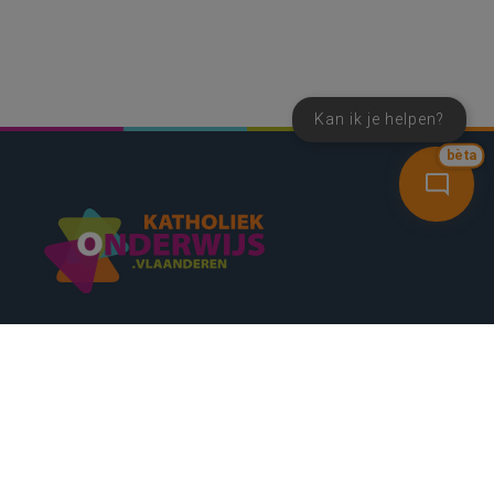
Kan ik je helpen?
bèta
SNEL NAAR
CONTACT
NIEUWSBRIEF