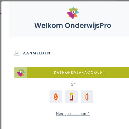
Welkom OnderwijsPro
Geschiedenis B - 3de
graad - D-finaliteit
AANMELDEN
KATHONDVLA-ACCOUNT
of
Krachtlijn 2 - Leerplandoel 8 (D')
- 9 (D) - 10 (D/A)
Nog geen account?