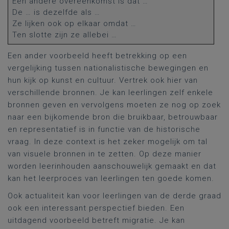
Een
andere
overeenkomst
is
dat
…
De … is
dezelfde
als
…
Ze
lijken
ook
op
elkaar
omdat
…
Ten
slotte
zijn
ze
allebei
…
Een ander voorbeeld heeft betrekking op een
vergelijking tussen nationalistische bewegingen en
hun kijk op kunst en cultuur. Vertrek ook hier van
verschillende bronnen. Je kan leerlingen zelf enkele
bronnen geven en vervolgens moeten ze nog op zoek
naar een bijkomende bron die bruikbaar, betrouwbaar
en representatief is in functie van de historische
vraag. In deze context is het zeker mogelijk om tal
van visuele bronnen in te zetten. Op deze manier
worden leerinhouden aanschouwelijk gemaakt en dat
kan het leerproces van leerlingen ten goede komen.
Ook actualiteit kan voor leerlingen van de derde graad
ook een interessant perspectief bieden. Een
uitdagend voorbeeld betreft migratie. Je kan