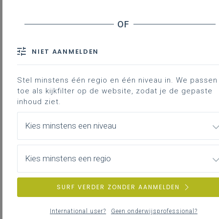
Inhoudstafel
Waarom?
Wat?
Aandachtspunten
NIET AANMELDEN
Hoe?
Stel minstens één regio en één niveau in. We passen 
toe als kijkfilter op de website, zodat je de gepaste
inhoud ziet.
Domeinoverschrijdend
Domeingebonden
Dubbel
finalite
Kies minstens een niveau
LPD
9
De
LPD
10
LPD
8
De leerlingen
leerlingen
leerling
Kies minstens een regio
vergelijken kenmerken
vergelijken
benoem
van bestudeerde
kenmerken van
gelijken
samenlevingen in
bestudeerde
en versc
SURF VERDER ZONDER AANMELDEN
eenzelfde periode en
samenlevingen in
in kenm
tussen periodes.
eenzelfde periode
van
International user?
Geen onderwijsprofessional?
en tussen
bestude