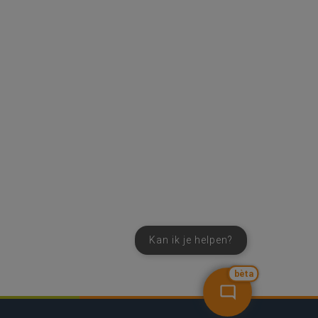
Kan ik je helpen?
bèta