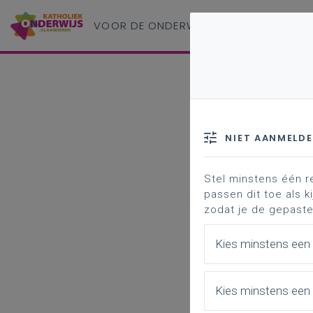
VOOR DE ONDERWIJS
PROFESSIONAL
NIET AANMELD
Stel minstens één r
passen dit toe als ki
zodat je de gepaste
Kies minstens een
Kies minstens een 