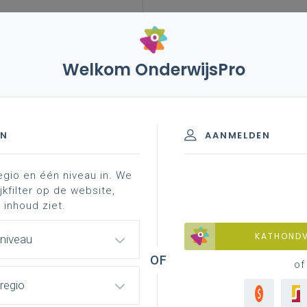
Welkom OnderwijsPro
EN
AANMELDEN
egio en één niveau in. We
jkfilter op de website,
 inhoud ziet.
KATHOND
 niveau
of
regio