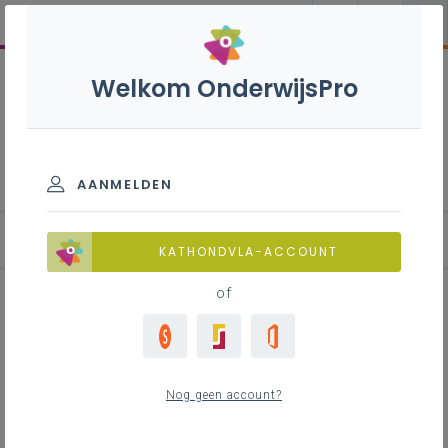
Welkom OnderwijsPro
Internationalisering
AANMELDEN
Blog
KATHONDVLA-ACCOUNT
of
Lots to learn in Iceland
Nog geen account?
We can learn alot from our educational colleagues in
Iceland. Recently Monique De Ridder, pedagogical