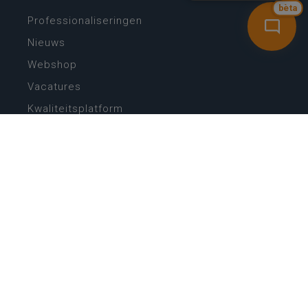
bèta
Professionaliseringen
Nieuws
Webshop
Vacatures
Kwaliteitsplatform
Nieuw leerplan basisonderwijs
Zin in leren! Zin in leven!
Vakken en leerplannen secundair onderwijs
Lessentabellen secundair onderwijs
Digitale transformatie
Schoolkalender
Scholenzoeker
Algemene website