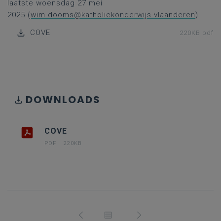
laatste woensdag 27 mei
2025 (
wim.dooms@katholiekonderwijs.vlaanderen
).
COVE
220KB pdf
DOWNLOADS
COVE
PDF
220KB