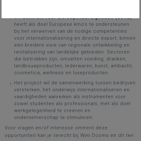
consumententechnologieën is van cruciaal
belang.
Dit
Centrum voor Beroepsvaardigheden (CoVE)
heeft als doel Europese kmo’s te ondersteunen
bij het verwerven van de nodige competenties
voor internationalisering en directe export, binnen
een bredere visie van regionale ontwikkeling en
revitalisering van landelijke gebieden. Sectoren
die betrokken zijn, omvatten voeding, dranken,
landbouwproducten, lederwaren, kunst, ambacht,
cosmetica, wellness en luxeproducten.
Het project wil de samenwerking tussen bedrijven
versterken, het onderwijs internationaliseren en
vaardigheden aanreiken als instrumenten voor
zowel studenten als professionals, met als doel
werkgelegenheid te creëren en
ondernemerschap te stimuleren.
Voor vragen en/of interesse omtrent deze
opportuniteit kan je terecht bij Wim Dooms en dit ten