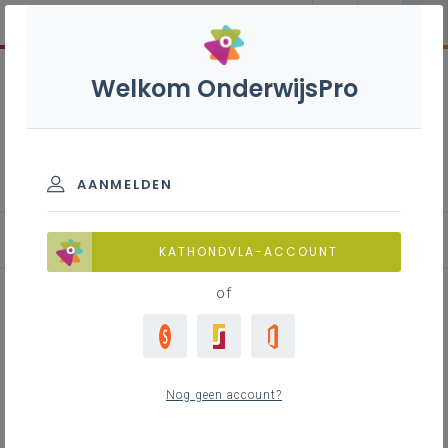
Welkom OnderwijsPro
Internationalisering
AANMELDEN
Blog
KATHONDVLA-ACCOUNT
of
Opportuniteit voor
internationale samenwerking
Nog geen account?