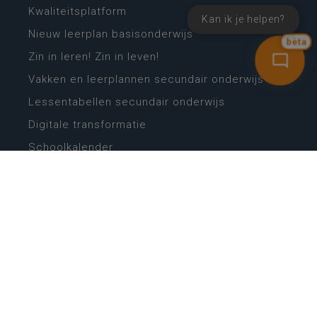
Kwaliteitsplatform
Kan ik je helpen?
Nieuw leerplan basisonderwijs
bèta
Zin in leren! Zin in leven!
Vakken en leerplannen secundair onderwijs
Lessentabellen secundair onderwijs
Digitale transformatie
Schoolkalender
Scholenzoeker
Algemene website
CONTACT
Wie is wie
Locaties