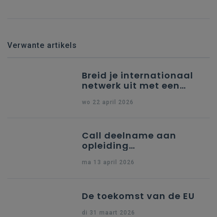
Verwante artikels
Breid je internationaal
netwerk uit met een
partner uit Spanje
wo 22 april 2026
Call deelname aan
opleiding
"Ondersteuning naar
ma 13 april 2026
indiening Erasmus+ KA1
Dossier Accreditering"
De toekomst van de EU
di 31 maart 2026