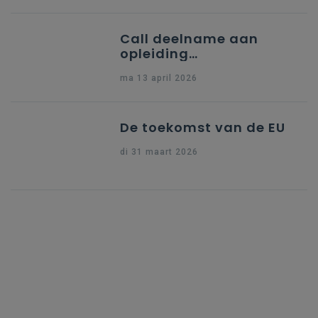
Call deelname aan
opleiding
"Ondersteuning naar
ma 13 april 2026
indiening Erasmus+ KA1
Dossier Accreditering"
De toekomst van de EU
di 31 maart 2026