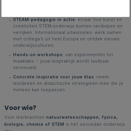
Waarom deze zomerschool niet
te missen is
STEAM-pedagogie in actie
: ervaar hoe kunst en
creativiteit STEM-onderwijs kunnen verdiepen en
verrijken. Internationaal uitwisselen: werk samen
met collega’s uit heel Europa en ontdek nieuwe
onderwijsculturen;
Hands-on workshops
: van experimenten tot
maaklabs – jouw lespraktijk wordt tastbaar
vernieuwd;
Concrete inspiratie voor jouw klas
: neem
lesideeën en didactische strategieën mee die je
meteen kan toepassen.
Voor wie?
Voor leerkrachten
natuurwetenschappen, fysica,
biologie, chemie of STEM
in het secundair onderwijs