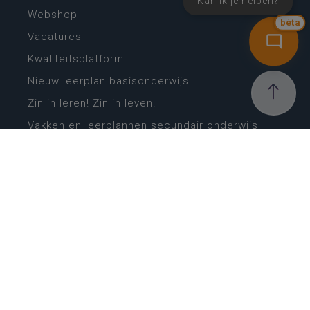
Kan ik je helpen?
Webshop
bèta
Vacatures
Kwaliteitsplatform
Nieuw leerplan basisonderwijs
Zin in leren! Zin in leven!
Vakken en leerplannen secundair onderwijs
Lessentabellen secundair onderwijs
Digitale transformatie
Schoolkalender
Scholenzoeker
Algemene website
CONTACT