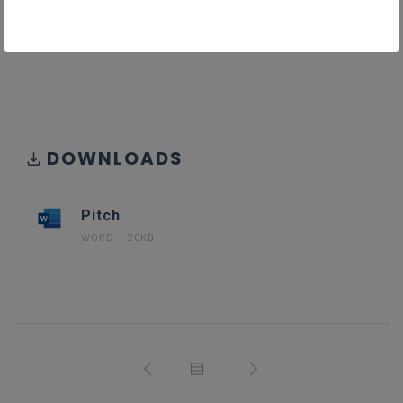
via mail naar
kris.grimonprez@kuleuven.be
.
Pitch
20KB word
DOWNLOADS
Pitch
WORD
20KB