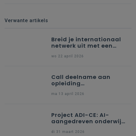
Verwante artikels
Breid je internationaal
netwerk uit met een
partner uit Spanje
wo 22 april 2026
Call deelname aan
opleiding
"Ondersteuning naar
ma 13 april 2026
indiening Erasmus+ KA1
Dossier Accreditering"
Project ADI-CE: AI-
aangedreven onderwijs
in digitaal burgerschap
di 31 maart 2026