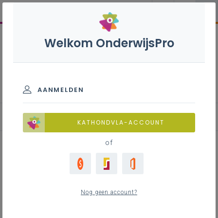
Welkom OnderwijsPro
Internationalisering
AANMELDEN
Blog
KATHONDVLA-ACCOUNT
of
De toekomst van de EU
Nog geen account?