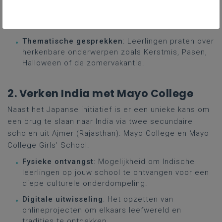
Zoom-ontmoetingen
: Georganiseerde online
sessies voor interculturele uitwisseling.
Thematische gesprekken
: Leerlingen praten over
herkenbare onderwerpen zoals Kerstmis, Pasen,
Halloween of de zomervakantie.
2. Verken India met Mayo College
Naast het Japanse initiatief is er een unieke kans om
een brug te slaan naar India via twee secundaire
scholen uit Ajmer (Rajasthan): Mayo College en Mayo
College Girls’ School.
Fysieke ontvangst
: Mogelijkheid om Indische
leerlingen op jouw school te ontvangen voor een
diepe culturele onderdompeling.
Digitale uitwisseling
: Het opzetten van
onlineprojecten om elkaars leefwereld en
tradities te ontdekken.