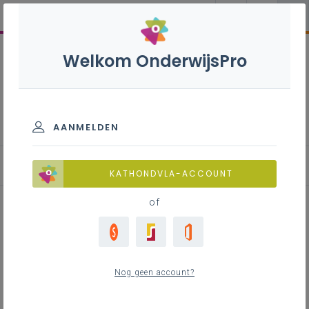
Welkom OnderwijsPro
Internationalisering
AANMELDEN
Blog
KATHONDVLA-ACCOUNT
of
Breng de wereld naar je klas:
Unieke kansen in Japan en
Nog geen account?
India!