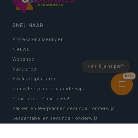
SNEL NAAR
Professionaliseringen
Nieuws
Webshop
Kan ik je helpen?
Vacatures
bèta
Kwaliteitsplatform
Nieuw leerplan basisonderwijs
Zin in leren! Zin in leven!
Vakken en leerplannen secundair onderwijs
Lessentabellen secundair onderwijs
Digitale transformatie