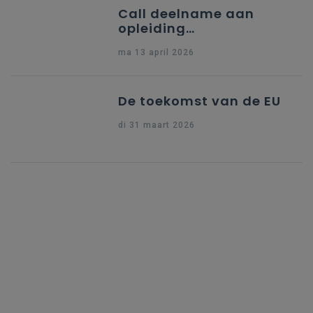
Call deelname aan
opleiding
"Ondersteuning naar
ma 13 april 2026
indiening Erasmus+ KA1
Dossier Accreditering"
De toekomst van de EU
di 31 maart 2026