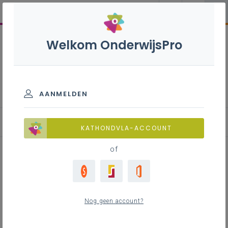
Welkom OnderwijsPro
Internationalisering
AANMELDEN
Blog
KATHONDVLA-ACCOUNT
of
Bouw met een school uit
Zweden aan je Europees
Nog geen account?
Netwerk - april-mei 2026