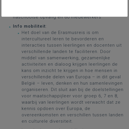
moedertaal. Leeftijd van de leeringen is tussen 6
en 12, ze hebben 380 leerlingen waarvan 240 in
naschoolse opvang en 60 medewerkers
Info mobiliteit
:
Het doel van de Erasmusreis is om
intercultureel leren te bevorderen en
interacties tussen leerlingen en docenten uit
verschillende landen te faciliteren. Door
middel van samenwerking, gezamenlijke
activiteiten en dialoog krijgen leerlingen de
kans om inzicht te krijgen in hoe mensen in
verschillende delen van Europa – in dit geval
België – leven, denken en hun samenlevingen
organiseren. Dit sluit aan bij de doelstellingen
voor maatschappijleer voor groep 6, 7 en 8,
waarbij van leerlingen wordt verwacht dat ze
kennis opdoen over Europa, de
overeenkomsten en verschillen tussen landen
en culturele diversiteit.