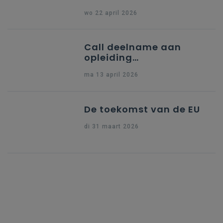
partner uit Spanje
wo 22 april 2026
Call deelname aan
opleiding
"Ondersteuning naar
ma 13 april 2026
indiening Erasmus+ KA1
Dossier Accreditering"
De toekomst van de EU
di 31 maart 2026