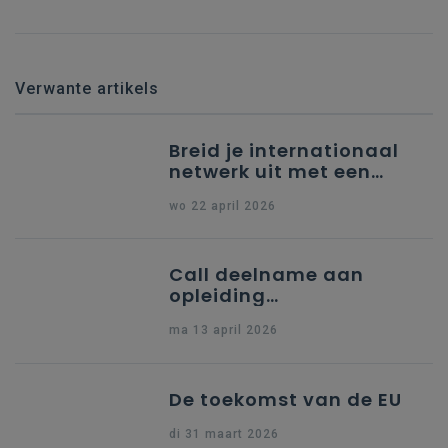
Verwante artikels
Breid je internationaal
netwerk uit met een
partner uit Spanje
wo 22 april 2026
Call deelname aan
opleiding
"Ondersteuning naar
ma 13 april 2026
indiening Erasmus+ KA1
Dossier Accreditering"
De toekomst van de EU
di 31 maart 2026