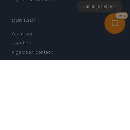
Kan ik je helpen?
bèta
CONTACT
Wie is wie
Locaties
Algemeen contact
Helpdesk
NIEUWSBRIEF
SCHRIJF IN
MIJN.