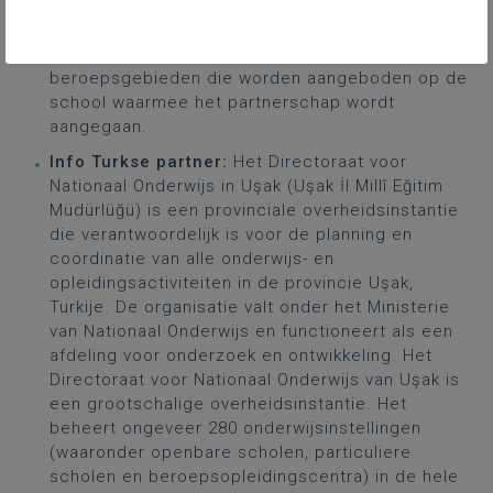
personeelsmobiliteit wordt verwacht dat onze
beroepsdocenten job shadowing-activiteiten
zullen uitvoeren op basis van de
beroepsgebieden die worden aangeboden op de
school waarmee het partnerschap wordt
aangegaan.
Info Turkse partner:
Het Directoraat voor
Nationaal Onderwijs in Uşak (Uşak İl Millî Eğitim
Müdürlüğü) is een provinciale overheidsinstantie
die verantwoordelijk is voor de planning en
coördinatie van alle onderwijs- en
opleidingsactiviteiten in de provincie Uşak,
Turkije. De organisatie valt onder het Ministerie
van Nationaal Onderwijs en functioneert als een
afdeling voor onderzoek en ontwikkeling. Het
Directoraat voor Nationaal Onderwijs van Uşak is
een grootschalige overheidsinstantie. Het
beheert ongeveer 280 onderwijsinstellingen
(waaronder openbare scholen, particuliere
scholen en beroepsopleidingscentra) in de hele