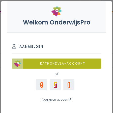
Welkom OnderwijsPro
Internationalisering
AANMELDEN
Blog
KATHONDVLA-ACCOUNT
of
Bouw met een organisatie uit
Turkije aan je Europees
Nog geen account?
Netwerk