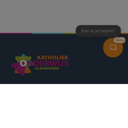
Kan ik je helpen?
bèta
SNEL NAAR
CONTACT
NIEUWSBRIEF