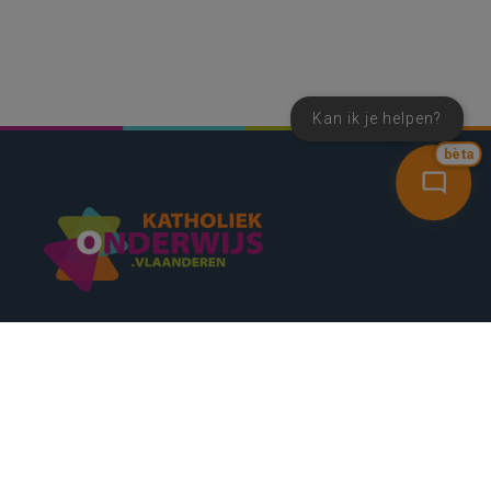
Kan ik je helpen?
bèta
SNEL NAAR
CONTACT
NIEUWSBRIEF