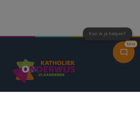
Kan ik je helpen?
bèta
SNEL NAAR
CONTACT
NIEUWSBRIEF