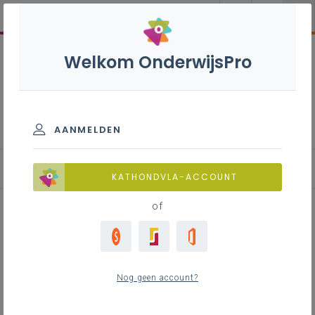
Welkom OnderwijsPro
Energie(k) onderwijs
AANMELDEN
Voortgang
KATHONDVLA-ACCOUNT
of
Energie(k) Onderwijs op volle
toeren: startcongres
Nog geen account?