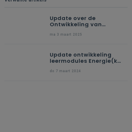
Update over de
Ontwikkeling van
Leermodules binnen het
ma 3 maart 2025
Project Energie(k)
Onderwijs - 3/03/2025
Update ontwikkeling
leermodules Energie(k)
Onderwijs - 7/03/2024
do 7 maart 2024