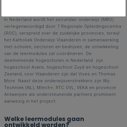
Wie zijn onze partners?
In Nederland wordt het secundair onderwijs (MBO)
vertegenwoordigd door 7 Regionale Opleidingscentra
(ROC), verspreid over de zuidelijke provincies, terwijl
het Katholiek Onderwijs Vlaanderen in samenwerking
met scholen, sectoren en bedrijven, de ontwikkeling
van de leermodules zal coördineren. De
deelnemende hogescholen in Nederland zijn
hogeschool Avans, hogeschool Zuyd en hogeschool
Zeeland, voor Vlaanderen zijn dat Vives en Thomas
More. Naast deze onderwijsverstrekkers zijn Wij-
Techniek (NL), Mtech+, RTC OVL, VEKA en provincie
Antwerpen als ondersteunende partners prominent
aanwezig in het project.
Welke leermodules gaan
ontwikkeld worden?