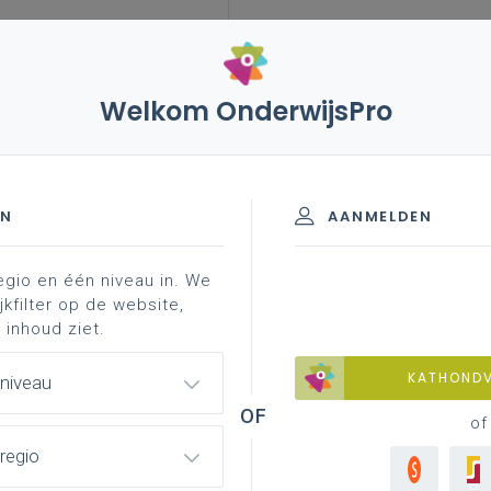
Welkom OnderwijsPro
EN
AANMELDEN
egio en één niveau in. We
jkfilter op de website,
 inhoud ziet.
KATHOND
 niveau
of
regio