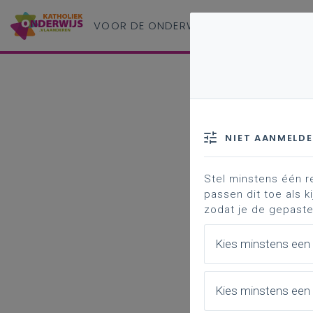
VOOR DE ONDERWIJS
PROFESSIONAL
NIET AANMELD
Stel minstens één r
passen dit toe als ki
zodat je de gepaste
Kies minstens een
Kies minstens een 