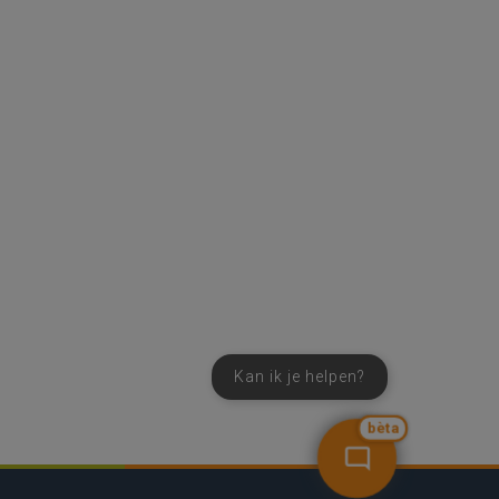
Kan ik je helpen?
bèta