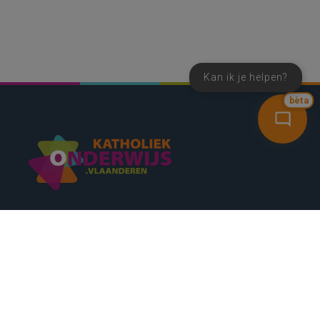
Kan ik je helpen?
bèta
SNEL NAAR
CONTACT
NIEUWSBRIEF