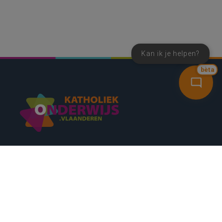
Kan ik je helpen?
bèta
SNEL NAAR
CONTACT
NIEUWSBRIEF